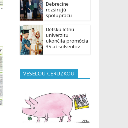
Debrecíne
rozširujú
spoluprácu
Detskú letnú
univerzitu
ukončila promócia
35 absolventov
VESELOU CERUZKOU