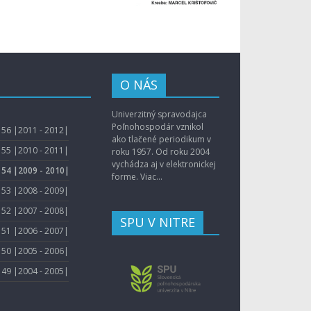
O NÁS
Univerzitný spravodajca
Poľnohospodár vznikol
56 |2011 - 2012|
ako tlačené periodikum v
55 |2010 - 2011|
roku 1957. Od roku 2004
vychádza aj v elektronickej
54 |2009 - 2010|
forme.
Viac...
53 |2008 - 2009|
52 |2007 - 2008|
SPU V NITRE
51 |2006 - 2007|
50 |2005 - 2006|
49 |2004 - 2005|