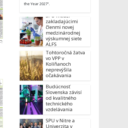
the Year 2027“.
SPU medzi
zakladajúcimi
členmi novej
medzinárodnej
výskumnej siete
ALFS
Tohtoročná žatva
vo VPP v
Kolíňanoch
neprevýšila
očakávania
Budúcnosť
Slovenska závisí
od kvalitného
technického
vzdelávania
SPU v Nitre a
Univerzita v