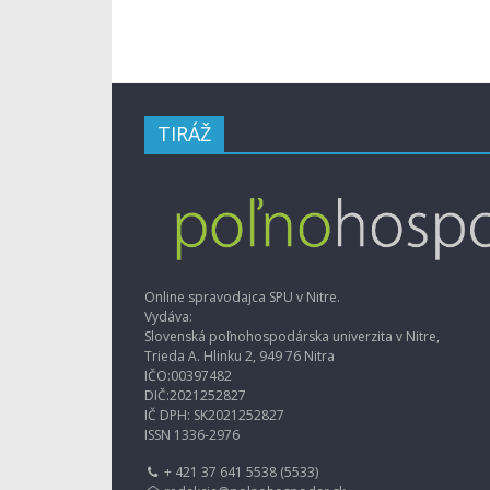
TIRÁŽ
Online spravodajca SPU v Nitre.
Vydáva:
Slovenská poľnohospodárska univerzita v Nitre,
Trieda A. Hlinku 2, 949 76 Nitra
IČO:00397482
DIČ:2021252827
IČ DPH: SK2021252827
ISSN 1336-2976
+ 421 37 641 5538 (5533)