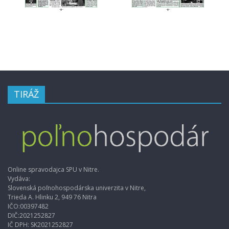
TIRÁŽ
Online spravodajca SPU v Nitre.
Vydáva:
Slovenská poľnohospodárska univerzita v Nitre,
Trieda A. Hlinku 2, 949 76 Nitra
IČO:00397482
DIČ:2021252827
IČ DPH: SK2021252827