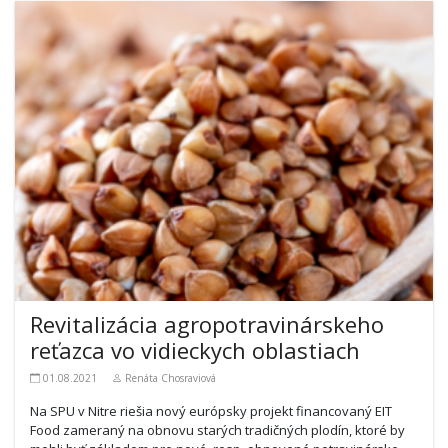
Revitalizácia agropotravinárskeho
reťazca vo vidieckych oblastiach
01.08.2021
Renáta Chosraviová
Na SPU v Nitre riešia nový európsky projekt financovaný EIT
Food zameraný na obnovu starých tradičných plodín, ktoré by