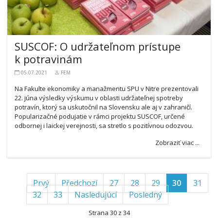
SUSCOF: O udržateľnom prístupe
k potravinám
05.07.2021
FEM
Na Fakulte ekonomiky a manažmentu SPU v Nitre prezentovali
22. júna výsledky výskumu v oblasti udržateľnej spotreby
potravín, ktorý sa uskutočnil na Slovensku ale aj v zahraničí.
Popularizačné podujatie v rámci projektu SUSCOF, určené
odbornej i laickej verejnosti, sa stretlo s pozitívnou odozvou.
Zobraziť viac ...
Prvý
Předchozí
27
28
29
30
31
32
33
Nasledujúcí
Posledný
Strana 30 z 34