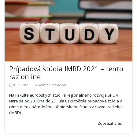
Prípadová štúdia IMRD 2021 – tento
raz online
01.08.2021
Renáta Chosraviová
Na Fakulte európskych štúdií a regionálneho rozvoja SPU v
Nitre sa od 28. júna do 23. júla uskutočnila prípadová štúdia v
rámci medzinárodného inžinierskeho štúdia v rozvoji vidieka
(IMRD).
Zobraziť viac ...