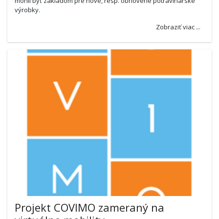
mohli byť základom pre nové, resp. obnovené potravinárske
výrobky.
Zobraziť viac ...
Projekt COVIMO zameraný na