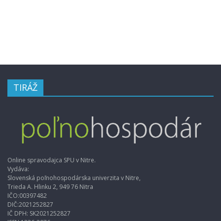
TIRÁŽ
Online spravodajca SPU v Nitre.
Vydáva:
Slovenská poľnohospodárska univerzita v Nitre,
Trieda A. Hlinku 2, 949 76 Nitra
IČO:00397482
DIČ:2021252827
IČ DPH: SK2021252827