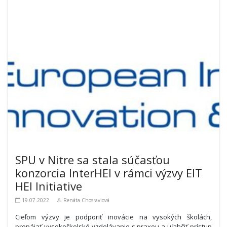
SPU v Nitre sa stala súčasťou
konzorcia InterHEI v rámci výzvy EIT
HEI Initiative
19.07.2022
Renáta Chosraviová
Cieľom výzvy je podporiť inovácie na vysokých školách,
prepájať vysokoškolské vzdelávanie s praxou a uľahčiť prístup