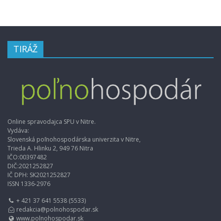
TIRÁŽ
Online spravodajca SPU v Nitre.
Vydáva:
Slovenská poľnohospodárska univerzita v Nitre,
Trieda A. Hlinku 2, 949 76 Nitra
IČO:00397482
DIČ:2021252827
IČ DPH: SK2021252827
ISSN 1336-2976
+ 421 37 641 5538 (5533)
redakcia@polnohospodar.sk
www.polnohospodar.sk