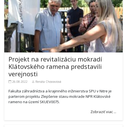
Projekt na revitalizáciu mokradí
Klátovského ramena predstavili
verejnosti
26.08.2022
Renáta Chosraviová
Fakulta záhradníctva a krajinného inžinierstva SPU v Nitre je
parterom projektu Zlepšenie stavu mokrade NPR Klátovské
rameno na území SKUEV0075.
Zobraziť viac ...