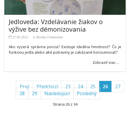
Jedloveda: Vzdelávanie žiakov o
výžive bez démonizovania
27.06.2022
Renáta Chosraviová
Ako vyzerá správna porcia? Existuje ideálna hmotnosť? Čo je
funkciou jedla alebo aké potraviny je zakázané konzumovať?
Zobraziť viac ...
Prvý
Předchozí
23
24
25
26
27
28
29
Nasledujúcí
Posledný
Strana 26 z 34