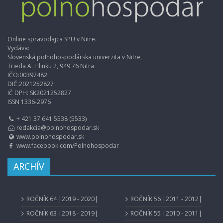
Online spravodajca SPU v Nitre.
Vydáva:
Slovenská poľnohospodárska univerzita v Nitre,
Trieda A. Hlinku 2, 949 76 Nitra
IČO:00397482
DIČ:2021252827
IČ DPH: SK2021252827
ISSN 1336-2976
+ 421 37 641 5538 (5533)
redakcia@polnohospodar.sk
www.polnohospodar.sk
www.facebook.com/Polnohospodar
ARCHÍV
ROČNÍK 64 |2019 - 2020|
ROČNÍK 56 |2011 - 2012|
ROČNÍK 63 |2018 - 2019|
ROČNÍK 55 |2010 - 2011|