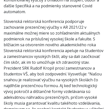
kombinovanej výučby s ohľadom na stupeň, odbor a
ďalšie špecifiká a na podmienky stanovené Covid
automatom.
Slovenská rektorská konferencia podporuje
zachovanie prezenčnej výučby v AR 2021/22 v
maximálne možnej miere so zohľadnením aktuálnych
podmienok na príslušnej vysokej škole a fakulte. S
blížiacim sa otvorením nového akademického roka
Slovenská rektorská konferencia apeluje na študentov
a zamestnancov vysokých škôl, aby sa dali zaočkovať
čím skôr, ak im to umožňuje ich zdravotný stav.
Prezident SRK Rudolf Kropil prosí zamestnancov a
študentov VŠ, aby boli zodpovední. Vysvetľuje: “Našou
snahou je realizovať výučbu na vysokých školách čo
najdlhšie prezenčnou formou. Aj keď technologický
vývoj pokročil a dištančné formy vzdelávania sú
adekvátnou náhradou prezenčných, pričom vysoké
školy musia garantovať kvalitu takéhoto vzdelávania,