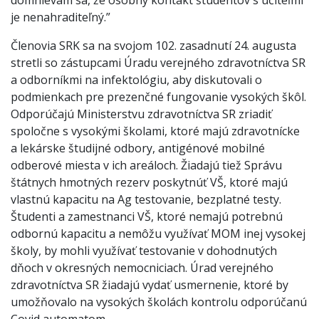
domnievam sa, že osobný kontakt študentov s učiteľmi
je nenahraditeľný.”
Členovia SRK sa na svojom 102. zasadnutí 24. augusta
stretli so zástupcami Úradu verejného zdravotníctva SR
a odborníkmi na infektológiu, aby diskutovali o
podmienkach pre prezenčné fungovanie vysokých škôl.
Odporúčajú Ministerstvu zdravotníctva SR zriadiť
spoločne s vysokými školami, ktoré majú zdravotnícke
a lekárske študijné odbory, antigénové mobilné
odberové miesta v ich areáloch. Žiadajú tiež Správu
štátnych hmotných rezerv poskytnúť VŠ, ktoré majú
vlastnú kapacitu na Ag testovanie, bezplatné testy.
Študenti a zamestnanci VŠ, ktoré nemajú potrebnú
odbornú kapacitu a nemôžu využívať MOM inej vysokej
školy, by mohli využívať testovanie v dohodnutých
dňoch v okresných nemocniciach. Úrad verejného
zdravotníctva SR žiadajú vydať usmernenie, ktoré by
umožňovalo na vysokých školách kontrolu odporúčanú