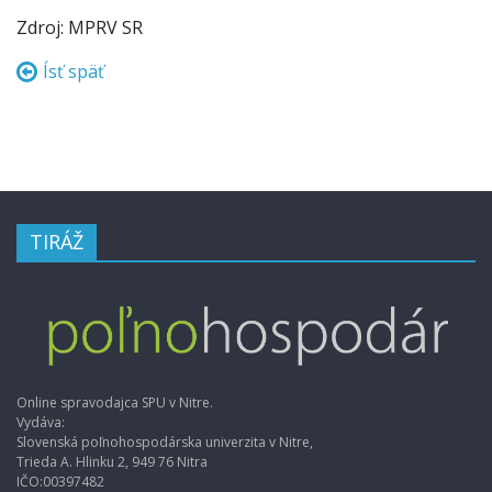
Zdroj: MPRV SR
Ísť späť
TIRÁŽ
Online spravodajca SPU v Nitre.
Vydáva:
Slovenská poľnohospodárska univerzita v Nitre,
Trieda A. Hlinku 2, 949 76 Nitra
IČO:00397482