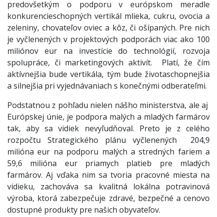
predovšetkým o podporu v európskom meradle
konkurencieschopných vertikál mlieka, cukru, ovocia a
zeleniny, chovateľov oviec a kôz, či ošípaných. Pre nich
je vyčlenených v projektových podporách viac ako 100
miliónov eur na investície do technológií, rozvoja
spolupráce, či marketingových aktivít. Platí, že čím
aktívnejšia bude vertikála, tým bude životaschopnejšia
a silnejšia pri vyjednávaniach s konečnými odberateľmi.
Podstatnou z pohľadu nielen nášho ministerstva, ale aj
Európskej únie, je podpora malých a mladých farmárov
tak, aby sa vidiek nevyľudňoval. Preto je z celého
rozpočtu Strategického plánu vyčlenených 204,9
milióna eur na podporu malých a stredných fariem a
59,6 milióna eur priamych platieb pre mladých
farmárov. Aj vďaka nim sa tvoria pracovné miesta na
vidieku, zachováva sa kvalitná lokálna potravinová
výroba, ktorá zabezpečuje zdravé, bezpečné a cenovo
dostupné produkty pre našich obyvateľov.