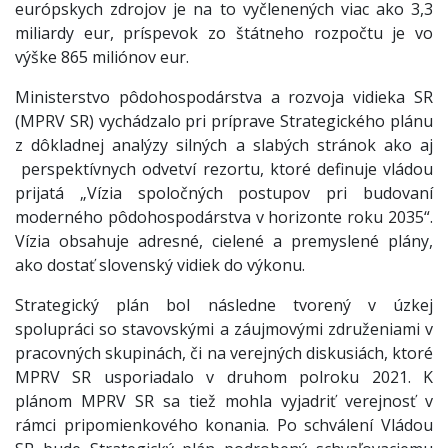
európskych zdrojov je na to vyčlenených viac ako 3,3
miliardy eur, príspevok zo štátneho rozpočtu je vo
výške 865 miliónov eur.
Ministerstvo pôdohospodárstva a rozvoja vidieka SR
(MPRV SR) vychádzalo pri príprave Strategického plánu
z dôkladnej analýzy silných a slabých stránok ako aj
perspektívnych odvetví rezortu, ktoré definuje vládou
prijatá „Vízia spoločných postupov pri budovaní
moderného pôdohospodárstva v horizonte roku 2035“.
Vízia obsahuje adresné, cielené a premyslené plány,
ako dostať slovenský vidiek do výkonu.
Strategický plán bol následne tvorený v úzkej
spolupráci so stavovskými a záujmovými združeniami v
pracovných skupinách, či na verejných diskusiách, ktoré
MPRV SR usporiadalo v druhom polroku 2021. K
plánom MPRV SR sa tiež mohla vyjadriť verejnosť v
rámci pripomienkového konania. Po schválení Vládou