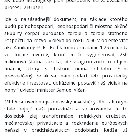
SR bude Strategický plán podrobený schvaľovaciemu
procesu v Bruseli.
Ide o najzásadnejší dokument, na základe ktorého
budú poľnohospodári, lesohospodári či miestne akčné
skupiny čerpať európske zdroje a zdroje štátneho
rozpočtu na rozvoj vidieka do roku 2030 v objeme viac
ako 4 miliardy EUR. „Keď k tomu prirátame 1,25 miliardy
vo forme úverov, ktoré môže vygenerovať 250
miliónová štátna záruka, ide v agrorezorte o objem
financií, ktorý v histórii nemá obdobu. Som
presvedčený, že ak sa nám podarí tieto prostriedky
efektívne investovať, dokážeme postaviť náš vidiek na
nohy,“ uviedol minister Samuel Vlčan.
MPRV si uvedomuje obrovský investičný dlh, s ktorým
stále bojujú naši potravinári a spracovatelia. Je to
dôsledok zlej transformácie roľníckych družstiev,
mečiarovskej privatizácie a rozkrádania európskych
peňazí v predchádzajúcich obdobiach. Keďže už