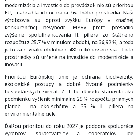
modernizácia a investície do prevádzok nie sú prioritou
EÚ, nahradila ich ochrana životného prostredia. Naši
výrobcovia sú oproti zvyšku Európy v značnej
konkurenčnej nevýhode. MPRV preto presadilo
zvýšenie spolufinancovania II. piliera zo štátneho
rozpočtu z 25,7 % v minulom období, na 36,92 %, a teda
je to za rovnaké obdobie o 480 miliónov eur viac. Tieto
prostriedky sú určené na investície do modernizácie a
inovácií.
Prioritou Európskej únie je ochrana biodiverzity,
ekologické postupy a dobré životné podmienky
hospodárskych zvierat. Z toho dôvodu stanovila ako
podmienku vyčleniť minimálne 25 % rozpočtu priamych
platieb na eko-schémy a 35 % II. piliera na
environmentálne ciele.
Ďalšou prioritou do roku 2027 je podpora spolupráce
výrobcov, spracovateľov a odberateľov. Ide