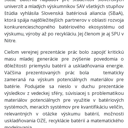
univerzít a mladých výskumníkov SAV všetkých stupňov
štúdia vyhlásila Slovenská batériová aliancia (SBaA),
ktorá spája najdôležitejších partnerov v oblasti rozvoja
konkurencieschopného batériového ekosystému od
výskumu, výroby až po recykláciu. Jej členom je aj SPU v
Nitre.
Cieľom verejnej prezentácie prác bolo zapojiť kritickú
masu mladej generácie pre zvýšenie povedomia o
dôležitosti priemyslu batérií a uskladňovania energie.
Väčšina prezentovaných prác bola tematicky
zameraná na výskum potenciálnych materiálov pre
batérie. Podujatie sa nieslo v duchu prezentácie
výsledkov z vedeckej sféry, súvisiacej s problematikou
materiálov potenciálnych pre využitie v batériových
systémoch, meracích systémov pre kvantifikáciu veličín,
relevantných v otázke výskumu batérií, možnosti
uskladňovania OZE, recyklácie batérií a matematického
modelovania.