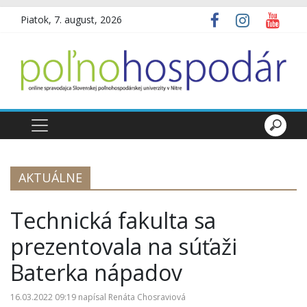
Piatok, 7. august, 2026
AKTUÁLNE
Technická fakulta sa
prezentovala na súťaži
Baterka nápadov
16.03.2022 09:19
napísal
Renáta Chosraviová