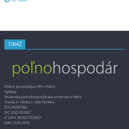
TIRÁŽ
Online spravodajca SPU v Nitre.
Vydáva:
Slovenská poľnohospodárska univerzita v Nitre,
Trieda A. Hlinku 2, 949 76 Nitra
IČO:00397482
DIČ:2021252827
IČ DPH: SK2021252827
ISSN 1336-2976