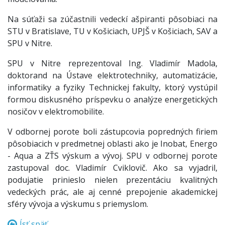
Na súťaži sa zúčastnili vedeckí ašpiranti pôsobiaci na
STU v Bratislave, TU v Košiciach, UPJŠ v Košiciach, SAV a
SPU v Nitre.
SPU v Nitre reprezentoval Ing. Vladimír Madola,
doktorand na Ústave elektrotechniky, automatizácie,
informatiky a fyziky Technickej fakulty, ktorý vystúpil
formou diskusného príspevku o analýze energetických
nosičov v elektromobilite.
V odbornej porote boli zástupcovia popredných firiem
pôsobiacich v predmetnej oblasti ako je Inobat, Energo
- Aqua a ZŤS výskum a vývoj. SPU v odbornej porote
zastupoval doc. Vladimír Cviklovič. Ako sa vyjadril,
podujatie prinieslo nielen prezentáciu kvalitných
vedeckých prác, ale aj cenné prepojenie akademickej
sféry vývoja a výskumu s priemyslom.
Ísť späť