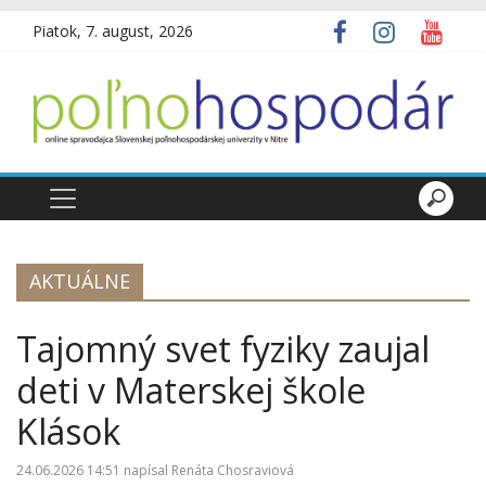
Piatok, 7. august, 2026
AKTUÁLNE
Tajomný svet fyziky zaujal
deti v Materskej škole
Klások
24.06.2026 14:51
napísal
Renáta Chosraviová