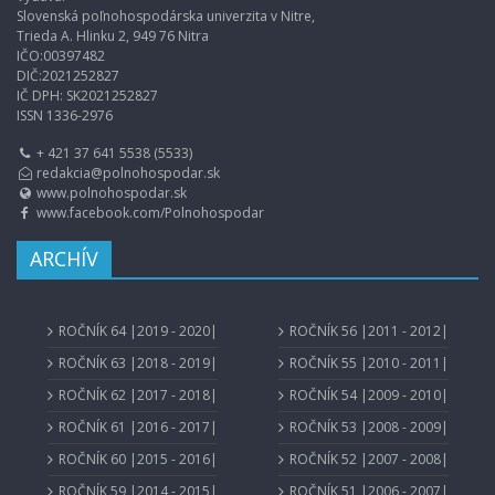
Slovenská poľnohospodárska univerzita v Nitre,
Trieda A. Hlinku 2, 949 76 Nitra
IČO:00397482
DIČ:2021252827
IČ DPH: SK2021252827
ISSN 1336-2976
+ 421 37 641 5538 (5533)
redakcia@polnohospodar.sk
www.polnohospodar.sk
www.facebook.com/Polnohospodar
ARCHÍV
ROČNÍK 64 |2019 - 2020|
ROČNÍK 56 |2011 - 2012|
ROČNÍK 63 |2018 - 2019|
ROČNÍK 55 |2010 - 2011|
ROČNÍK 62 |2017 - 2018|
ROČNÍK 54 |2009 - 2010|
ROČNÍK 61 |2016 - 2017|
ROČNÍK 53 |2008 - 2009|
ROČNÍK 60 |2015 - 2016|
ROČNÍK 52 |2007 - 2008|
ROČNÍK 59 |2014 - 2015|
ROČNÍK 51 |2006 - 2007|