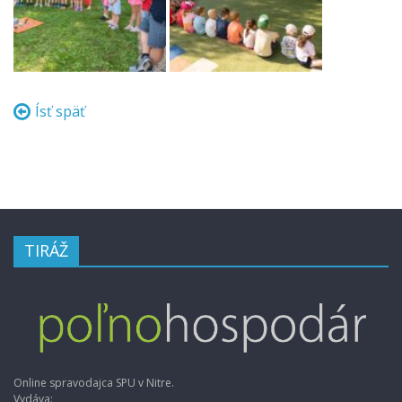
Ísť späť
TIRÁŽ
Online spravodajca SPU v Nitre.
Vydáva: