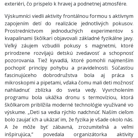
exteriéri, čo prispelo k hravej a podnetnej atmosfére.
Výskumníci viedli aktivity frontálnou formou s aktívnym
zapojením detí do realizácie jednotlivých pokusov.
Prostredníctvom jednoduchých experimentov s
kvapalinami škôlkari objavovali základné fyzikálne javy.
Veľký záujem vzbudili pokusy s magnetmi, ktoré
prirodzene rozvíjajú detskú zvedavosť a schopnosť
pozorovania. Tiež kyvadlá, ktoré pomohli najmenším
pochopiť princípy pohybu a pravidelnosti. Súčasťou
fascinujúceho dobrodružstva bola aj práca s
mikroskopmi a pipetami, vďaka čomu mali deti možnosť
nahliadnuť zblízka do sveta vedy. Vyvrcholením
programu bola ukážka dronu s termovíziou, ktorá
škôlkarom priblížila moderné technológie využívané vo
výskume. „Deti sa vedia rýchlo nadchnúť. Naším cieľom
bolo zaujať ich a ukázať im, že fyzika je všade okolo nás.
A že môže byť zábavná, zrozumiteľná a veľmi
inšpirujúca,“ povedala organizátorka aktivity