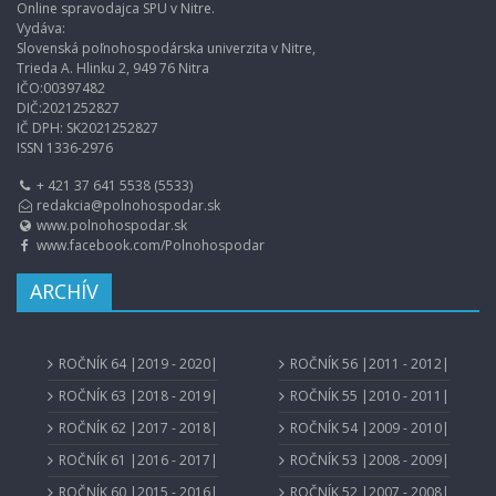
Online spravodajca SPU v Nitre.
Vydáva:
Slovenská poľnohospodárska univerzita v Nitre,
Trieda A. Hlinku 2, 949 76 Nitra
IČO:00397482
DIČ:2021252827
IČ DPH: SK2021252827
ISSN 1336-2976
+ 421 37 641 5538 (5533)
redakcia@polnohospodar.sk
www.polnohospodar.sk
www.facebook.com/Polnohospodar
ARCHÍV
ROČNÍK 64 |2019 - 2020|
ROČNÍK 56 |2011 - 2012|
ROČNÍK 63 |2018 - 2019|
ROČNÍK 55 |2010 - 2011|
ROČNÍK 62 |2017 - 2018|
ROČNÍK 54 |2009 - 2010|
ROČNÍK 61 |2016 - 2017|
ROČNÍK 53 |2008 - 2009|
ROČNÍK 60 |2015 - 2016|
ROČNÍK 52 |2007 - 2008|