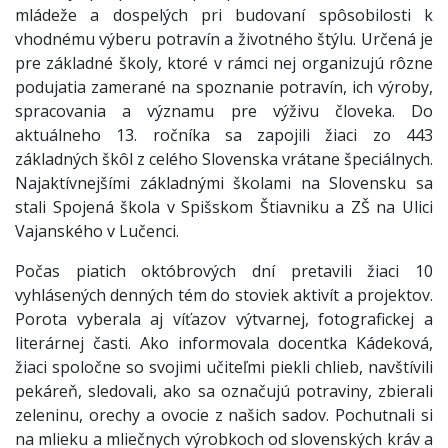
mládeže a dospelých pri budovaní spôsobilosti k
vhodnému výberu potravín a životného štýlu. Určená je
pre základné školy, ktoré v rámci nej organizujú rôzne
podujatia zamerané na spoznanie potravín, ich výroby,
spracovania a významu pre výživu človeka. Do
aktuálneho 13. ročníka sa zapojili žiaci zo 443
základných škôl z celého Slovenska vrátane špeciálnych.
Najaktívnejšími základnými školami na Slovensku sa
stali Spojená škola v Spišskom Štiavniku a ZŠ na Ulici
Vajanského v Lučenci.
Počas piatich októbrových dní pretavili žiaci 10
vyhlásených denných tém do stoviek aktivít a projektov.
Porota vyberala aj víťazov výtvarnej, fotografickej a
literárnej časti. Ako informovala docentka Kádeková,
žiaci spoločne so svojimi učiteľmi piekli chlieb, navštívili
pekáreň, sledovali, ako sa označujú potraviny, zbierali
zeleninu, orechy a ovocie z našich sadov. Pochutnali si
na mlieku a mliečnych výrobkoch od slovenských kráv a