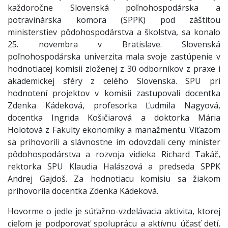
každoročne Slovenská poľnohospodárska a
potravinárska komora (SPPK) pod záštitou
ministerstiev pôdohospodárstva a školstva, sa konalo
25. novembra v Bratislave. Slovenská
poľnohospodárska univerzita mala svoje zastúpenie v
hodnotiacej komisii zloženej z 30 odborníkov z praxe i
akademickej sféry z celého Slovenska. SPU pri
hodnotení projektov v komisii zastupovali docentka
Zdenka Kádeková, profesorka Ľudmila Nagyová,
docentka Ingrida Košičiarová a doktorka Mária
Holotová z Fakulty ekonomiky a manažmentu. Víťazom
sa prihovorili a slávnostne im odovzdali ceny minister
pôdohospodárstva a rozvoja vidieka Richard Takáč,
rektorka SPU Klaudia Halászová a predseda SPPK
Andrej Gajdoš. Za hodnotiacu komisiu sa žiakom
prihovorila docentka Zdenka Kádeková.
Hovorme o jedle je súťažno-vzdelávacia aktivita, ktorej
cieľom je podporovať spoluprácu a aktívnu účasť detí,