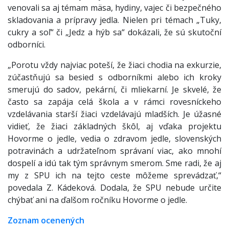
venovali sa aj témam mäsa, hydiny, vajec či bezpečného
skladovania a prípravy jedla. Nielen pri témach „Tuky,
cukry a soľ“ či „Jedz a hýb sa“ dokázali, že sú skutoční
odborníci.
„Porotu vždy najviac poteší, že žiaci chodia na exkurzie,
zúčastňujú sa besied s odborníkmi alebo ich kroky
smerujú do sadov, pekární, či mliekarní. Je skvelé, že
často sa zapája celá škola a v rámci rovesníckeho
vzdelávania starší žiaci vzdelávajú mladších. Je úžasné
vidieť, že žiaci základných škôl, aj vďaka projektu
Hovorme o jedle, vedia o zdravom jedle, slovenských
potravinách a udržateľnom správaní viac, ako mnohí
dospelí a idú tak tým správnym smerom. Sme radi, že aj
my z SPU ich na tejto ceste môžeme sprevádzať,“
povedala Z. Kádeková. Dodala, že SPU nebude určite
chýbať ani na ďalšom ročníku Hovorme o jedle.
Zoznam ocenených