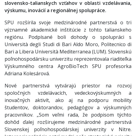
slovensko-talianskych vzťahov v oblasti vzdelávania,
výskumu, inovácií a regionálnej spolupráce.
SPU rozšírila svoje medzinárodné partnerstvá o tri
významné akademické inštitúcie z tohto talianskeho
regiónu. Podpísané boli dohody o spolupráci s
Università degli Studi di Bari Aldo Moro, Politecnico di
Bari a Libera Università Mediterranea (LUM). Slovenskú
poľnohospodársku univerzitu reprezentovala riaditeľka
Výskumného centra AgroBioTech SPU profesorka
Adriana Kolesárová.
Nové partnerstvá vytvárajú priestor na rozvoj
spoločných vzdelávacích, vedeckovýskumných a
inovačných aktivít, ako aj na podporu mobility
študentov, doktorandov, pedagógov a výskumných
pracovníkov. „Som veľmi rada, že podpisom týchto
dohôd ďalej rozširujeme medzinárodné partnerstvá
Slovenskej poľnohospodárskej univerzity v Nitre.