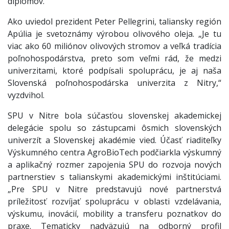
diplomov.
Ako uviedol prezident Peter Pellegrini, taliansky región
Apúlia je svetoznámy výrobou olivového oleja. „Je tu
viac ako 60 miliónov olivových stromov a veľká tradícia
poľnohospodárstva, preto som veľmi rád, že medzi
univerzitami, ktoré podpísali spoluprácu, je aj naša
Slovenská poľnohospodárska univerzita z Nitry,“
vyzdvihol.
SPU v Nitre bola súčasťou slovenskej akademickej
delegácie spolu so zástupcami ôsmich slovenských
univerzít a Slovenskej akadémie vied. Účasť riaditeľky
Výskumného centra AgroBioTech podčiarkla výskumný
a aplikačný rozmer zapojenia SPU do rozvoja nových
partnerstiev s talianskymi akademickými inštitúciami.
„Pre SPU v Nitre predstavujú nové partnerstvá
príležitosť rozvíjať spoluprácu v oblasti vzdelávania,
výskumu, inovácií, mobility a transferu poznatkov do
praxe. Tematicky nadväzujú na odborný profil