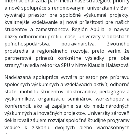
Internacionalizácia patrí medzi naše strategické priority
a nové spolupráce s renomovanými univerzitami v Bari
vytvárajú priestor pre spoločné výskumné projekty,
kvalitnejšie vzdelávanie aj nové príležitosti pre našich
študentov a zamestnancov. Región Apúlia je navyše
blízky odbornému profilu našej univerzity v oblastiach
poľnohospodárstva, potravinárstva, životného
prostredia a regionálneho rozvoja, preto verím, že
partnerstvá prinesú konkrétne výsledky pre obe
strany,“ uviedla rektorka SPU v Nitre Klaudia Halászová.
Nadviazaná spolupráca vytvára priestor pre prípravu
spoločných výskumných a vzdelávacích aktivít, odborné
stáže, mobilitu študentov, doktorandov, pedagógov a
výskumníkov, organizáciu seminárov, workshopov a
konferencií, ako aj zapájanie sa do medzinárodných
výskumných a inovačných projektov. Univerzity zároveň
deklarovali záujem rozvíjať spoločné študijné programy
vedúce k získaniu dvojitých alebo viacnásobných