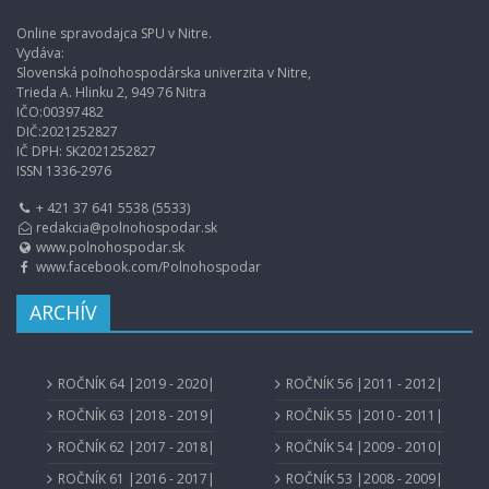
Online spravodajca SPU v Nitre.
Vydáva:
Slovenská poľnohospodárska univerzita v Nitre,
Trieda A. Hlinku 2, 949 76 Nitra
IČO:00397482
DIČ:2021252827
IČ DPH: SK2021252827
ISSN 1336-2976
+ 421 37 641 5538 (5533)
redakcia@polnohospodar.sk
www.polnohospodar.sk
www.facebook.com/Polnohospodar
ARCHÍV
ROČNÍK 64 |2019 - 2020|
ROČNÍK 56 |2011 - 2012|
ROČNÍK 63 |2018 - 2019|
ROČNÍK 55 |2010 - 2011|
ROČNÍK 62 |2017 - 2018|
ROČNÍK 54 |2009 - 2010|
ROČNÍK 61 |2016 - 2017|
ROČNÍK 53 |2008 - 2009|