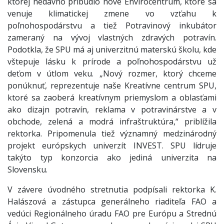
ktorej nedávno pribudlo nové Envirocentrum, ktoré sa
venuje klimatickej zmene vo vzťahu k
poľnohospodárstvu a tiež Potravinový inkubátor
zameraný na vývoj vlastných zdravých potravín.
Podotkla, že SPU má aj univerzitnú materskú školu, kde
vštepuje lásku k prírode a poľnohospodárstvu už
deťom v útlom veku. „Nový rozmer, ktorý chceme
ponúknuť, reprezentuje naše Kreatívne centrum SPU,
ktoré sa zaoberá kreatívnym priemyslom a oblasťami
ako dizajn potravín, reklama v potravinárstve a v
obchode, zelená a modrá infraštruktúra,“ priblížila
rektorka. Pripomenula tiež významný medzinárodný
projekt európskych univerzít INVEST. SPU lídruje
takýto typ konzorcia ako jediná univerzita na
Slovensku.
V závere úvodného stretnutia podpísali rektorka K.
Halászová a zástupca generálneho riaditeľa FAO a
vedúci Regionálneho úradu FAO pre Európu a Strednú