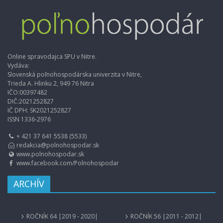
Online spravodajca SPU v Nitre.
Vydáva:
Slovenská poľnohospodárska univerzita v Nitre,
Trieda A. Hlinku 2, 949 76 Nitra
IČO:00397482
DIČ:2021252827
IČ DPH: SK2021252827
ISSN 1336-2976
+ 421 37 641 5538 (5533)
redakcia@polnohospodar.sk
www.polnohospodar.sk
www.facebook.com/Polnohospodar
ARCHÍV
ROČNÍK 64 |2019 - 2020|
ROČNÍK 56 |2011 - 2012|