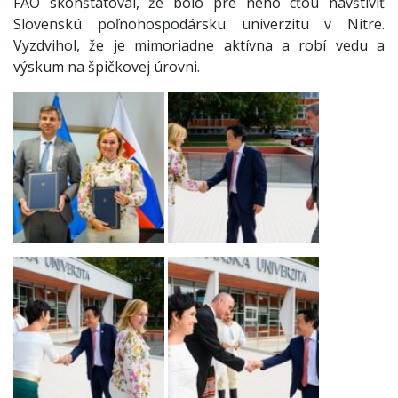
FAO skonštatoval, že bolo pre neho cťou navštíviť
Slovenskú poľnohospodársku univerzitu v Nitre.
Vyzdvihol, že je mimoriadne aktívna a robí vedu a
výskum na špičkovej úrovni.