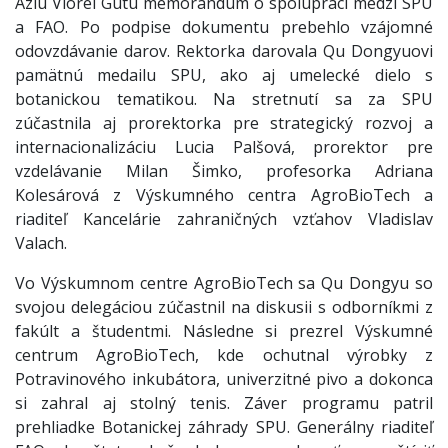
Áziu Viorel Gutu memorandum o spolupráci medzi SPU
a FAO. Po podpise dokumentu prebehlo vzájomné
odovzdávanie darov. Rektorka darovala Qu Dongyuovi
pamätnú medailu SPU, ako aj umelecké dielo s
botanickou tematikou. Na stretnutí sa za SPU
zúčastnila aj prorektorka pre strategický rozvoj a
internacionalizáciu Lucia Palšová, prorektor pre
vzdelávanie Milan Šimko, profesorka Adriana
Kolesárová z Výskumného centra AgroBioTech a
riaditeľ Kancelárie zahraničných vzťahov Vladislav
Valach.
Vo Výskumnom centre AgroBioTech sa Qu Dongyu so
svojou delegáciou zúčastnil na diskusii s odborníkmi z
fakúlt a študentmi. Následne si prezrel Výskumné
centrum AgroBioTech, kde ochutnal výrobky z
Potravinového inkubátora, univerzitné pivo a dokonca
si zahral aj stolný tenis. Záver programu patril
prehliadke Botanickej záhrady SPU. Generálny riaditeľ