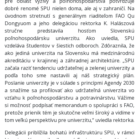
pre oblasť výživy a poľnohospodárstva potvrdzuje
dobré renomé SPU nielen doma, ale aj v zahraničí. Na
úvodnom stretnutí s generálnym riaditeľom FAO Qu
Dongyuom a jeho delegáciou rektorka K. Halászová
stručne predstavila hosťom Slovenskú
poľnohospodársku univerzitu. Ako uviedla, SPU
vzdeláva študentov v šiestich odboroch. Zdôraznila, že
ako jediná univerzita na Slovensku má medzinárodnú
akreditáciu v krajinnej a záhradnej architektúre. „SPU
začala raziť tendenciu udržateľnej a zelenej univerzity a
podľa toho sme nastavili aj náš strategický plán.
Poslanie univerzity je v súlade s princípmi Agendy 2030
a snažíme sa profilovať ako udržateľná univerzita vo
vzťahu k poľnohospodárstvu a potravinárstvu. Vážime
si možnosť podpísať memorandum o spolupráci s FAO,
pretože prienik tém je skutočne veľmi široký a vidíme v
tom veľkú perspektívu pre univerzitu,“ uviedla rektorka.
Delegácii priblížila bohatú infraštruktúru SPU, v rámci