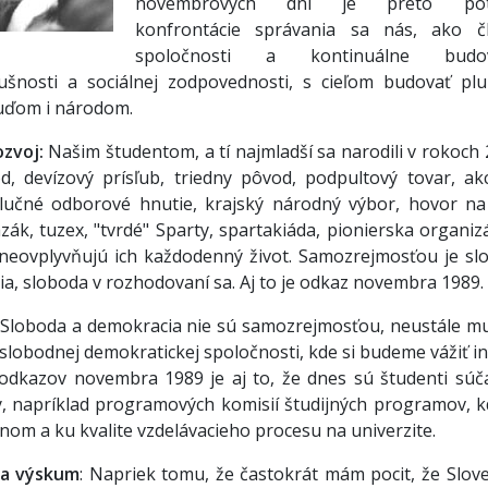
novembrových dní je preto pot
konfrontácie správania sa nás, ako č
spoločnosti a kontinuálne budov
nosti a sociálnej zodpovednosti, s cieľom budovať plur
ľuďom i národom.
ozvoj:
Našim študentom, a tí najmladší sa narodili v rokoch
, devízový prísľub, triedny pôvod, podpultový tovar, akc
olučné odborové hnutie, krajský národný výbor, hovor na
ák, tuzex, "tvrdé" Sparty, spartakiáda, pionierska organiz
 neovplyvňujú ich každodenný život. Samozrejmosťou je sl
ia, sloboda v rozhodovaní sa. Aj to je odkaz novembra 1989.
Sloboda a demokracia nie sú samozrejmosťou, neustále m
 v slobodnej demokratickej spoločnosti, kde si budeme vážiť i
 odkazov novembra 1989 je aj to, že dnes sú študenti súč
y, napríklad programových komisií študijných programov, k
om a ku kvalite vzdelávacieho procesu na univerzite.
 a výskum
: Napriek tomu, že častokrát mám pocit, že Slov