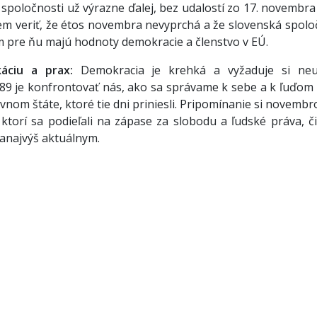
 spoločnosti už výrazne ďalej, bez udalostí zo 17. novembra
cem veriť, že étos novembra nevyprchá a že slovenská spolo
m pre ňu majú hodnoty demokracie a členstvo v EÚ.
áciu a prax:
Demokracia je krehká a vyžaduje si neu
89 je konfrontovať nás, ako sa správame k sebe a k ľuďom 
vnom štáte, ktoré tie dni priniesli. Pripomínanie si novemb
 ktorí sa podieľali na zápase za slobodu a ľudské práva, č
nanajvýš aktuálnym.