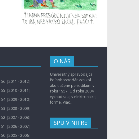
O NÁS
Univerzitný spravodajca
Poľnohospodár vznikol
56 |2011 - 2012|
ako tlačené periodikum v
55 |2010 - 2011|
roku 1957. Od roku 2004
vychádza aj v elektronickej
54 |2009 - 2010|
forme.
Viac...
53 |2008 - 2009|
52 |2007 - 2008|
SPU V NITRE
51 |2006 - 2007|
50 |2005 - 2006|