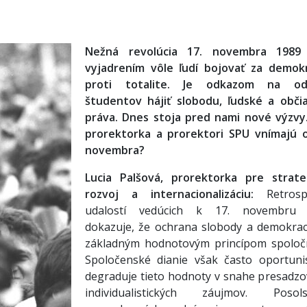
Nežná revolúcia 17. novembra 1989
vyjadrením vôle ľudí bojovať za demokr
proti totalite. Je odkazom na od
študentov hájiť slobodu, ľudské a obči
práva. Dnes stoja pred nami nové výzvy
prorektorka a prorektori SPU vnímajú 
novembra?
Lucia Palšová, prorektorka pre strate
rozvoj a internacionalizáciu:
Retrosp
udalostí vedúcich k 17. novembru 
dokazuje, že ochrana slobody a demokrac
základným hodnotovým princípom spoločn
Spoločenské dianie však často oportunis
degraduje tieto hodnoty v snahe presadzo
individualistických záujmov. Posol