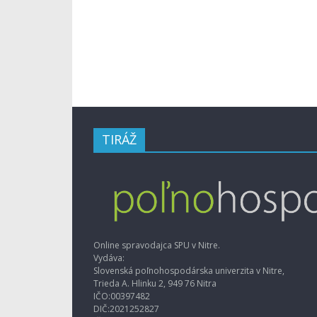
TIRÁŽ
Online spravodajca SPU v Nitre.
Vydáva:
Slovenská poľnohospodárska univerzita v Nitre,
Trieda A. Hlinku 2, 949 76 Nitra
IČO:00397482
DIČ:2021252827