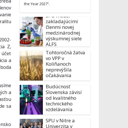
reba
the Year 2027“.
lenov
anie
SPU medzi
zakladajúcimi
alitu
členmi novej
medzinárodnej
výskumnej siete
 2002-
ALFS
ia Z,
Tohtoročná žatva
 účet
vo VPP v
ácia a
Kolíňanoch
oboda
neprevýšila
očakávania
usíme
Budúcnosť
Slovenska závisí
ných a
od kvalitného
asťou
technického
de sa
vzdelávania
SPU v Nitre a
ensko
Univerzita v