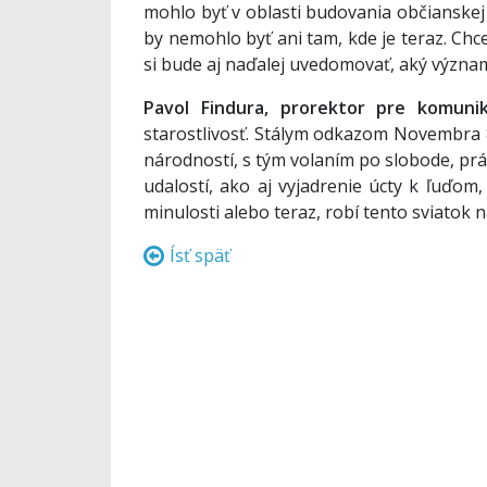
mohlo byť v oblasti budovania občianskej
by nemohlo byť ani tam, kde je teraz. Ch
si bude aj naďalej uvedomovať, aký význa
Pavol Findura, prorektor pre komunik
starostlivosť. Stálym odkazom Novembra 
národností, s tým volaním po slobode, prá
udalostí, ako aj vyjadrenie úcty k ľuďom,
minulosti alebo teraz, robí tento sviatok 
Ísť späť