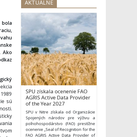
AKTUÁLNE
 bola
aciu,
vahu
anske
. Ako
odkaz
gický
ekcia
SPU získala ocenenie FAO
1989
AGRIS Active Data Provider
ie sú
of the Year 2027
osti.
SPU v Nitre získala od Organizácie
ticky
Spojených národov pre výživu a
vania
poľnohospodárstvo (FAO) prestížne
ocenenie „Seal of Recognition for the
stvom
FAO AGRIS Active Data Provider of