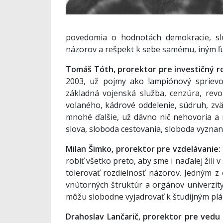
povedomia o hodnotách demokracie, sluš
názorov a rešpekt k sebe samému, iným 
Tomáš Tóth, prorektor pre investičný r
2003, už pojmy ako lampiónový sprievod
základná vojenská služba, cenzúra, rev
volaného, kádrové oddelenie, súdruh, zväz
mnohé ďalšie, už dávno nič nehovoria a
slova, sloboda cestovania, sloboda vyznan
Milan Šimko, prorektor pre vzdelávanie:
robiť všetko preto, aby sme i naďalej žili
tolerovať rozdielnosť názorov. Jedným z
vnútorných štruktúr a orgánov univerzit
môžu slobodne vyjadrovať k študijným plán
Drahoslav Lančarič, prorektor pre vedu