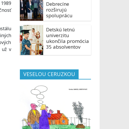
 1989
Debrecíne
rozširujú
čnosť
spoluprácu
stálu
Detskú letnú
univerzitu
iných
ukončila promócia
rových
35 absolventov
i už v
VESELOU CERUZKOU