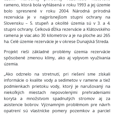
rameno, ktorá bola vyhlásená v roku 1993 a jej územie
bolo spresnené v roku 2004. Národná prírodná
rezervácia je v najprísnejšom stupni ochrany na
Slovensku – 5. stupeň a okolité územia sú v 3. a 4.
stupni ochrany. Celková dĺžka rezervácie a Klátovského
ramena je viac ako 30 kilometrov a je na ploche asi 265
ha. Celé územie rezervácie je v okrese Dunajská Streda.
Projekt rieši základné problémy územia rezervácie
spôsobené zmenou klímy, ako aj vplyvom využívania
územia.
„Ako odznelo na stretnutí, pri riešení sme získali
informácie o kvalite vody a sedimetov v ramene a tiež
podmienkach prietoku vody, ktorý je narušovaný na
niekoľkých miestach nepovolenými prehradeniami
koryta a množstvom spadnutých stromov aj za
asistencie bobrov. Významným problémom pre návrh
opatrení sú vlastnícke pomery pozemkov a parciel