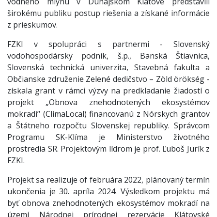
vodného mlynu v Dunajskom Klátove predstavili
širokému publiku postup riešenia a získané informácie
z prieskumov.
FZKI v spolupráci s partnermi - Slovenský
vodohospodársky podnik, š.p., Banská Štiavnica,
Slovenská technická univerzita, Stavebná fakulta a
Občianske združenie Zelené dedičstvo – Zöld örökség -
získala grant v rámci výzvy na predkladanie žiadostí o
projekt „Obnova znehodnotených ekosystémov
mokradí“ (ClimaLocal) financovanú z Nórskych grantov
a Štátneho rozpočtu Slovenskej republiky. Správcom
Programu SK-Klíma je Ministerstvo životného
prostredia SR. Projektovým lídrom je prof. Ľuboš Jurík z
FZKI.
Projekt sa realizuje of februára 2022, plánovaný termín
ukončenia je 30. apríla 2024. Výsledkom projektu má
byť obnova znehodnotených ekosystémov mokradí na
území Národnej prírodnej rezervácie Klátovské