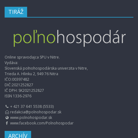
TIRÁŽ
Online spravodajca SPU v Nitre.
Vydáva:
Slovenská poľnohospodárska univerzita v Nitre,
Trieda A. Hlinku 2, 949 76 Nitra
IČO:00397482
DIČ:2021252827
IČ DPH: SK2021252827
ISSN 1336-2976
+ 421 37 641 5538 (5533)
redakcia@polnohospodar.sk
www.polnohospodar.sk
www.facebook.com/Polnohospodar
ARCHÍV