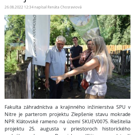
26.08.2022 12:34
napísal
Renáta Chosraviová
Fakulta záhradníctva a krajinného inžinierstva SPU v
Nitre je parterom projektu Zlepšenie stavu mokrade
NPR Klátovské rameno na území SKUEV0075. Riešitelia
projektu 25. augusta v priestoroch historického