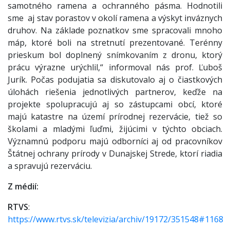
samotného ramena a ochranného pásma. Hodnotili
sme aj stav porastov v okolí ramena a výskyt inváznych
druhov. Na základe poznatkov sme spracovali mnoho
máp, ktoré boli na stretnutí prezentované. Terénny
prieskum bol doplnený snímkovaním z dronu, ktorý
prácu výrazne urýchlil,“ informoval nás prof. Ľuboš
Jurík. Počas podujatia sa diskutovalo aj o čiastkových
úlohách riešenia jednotlivých partnerov, keďže na
projekte spolupracujú aj so zástupcami obcí, ktoré
majú katastre na území prírodnej rezervácie, tiež so
školami a mladými ľuďmi, žijúcimi v týchto obciach.
Významnú podporu majú odborníci aj od pracovníkov
Štátnej ochrany prírody v Dunajskej Strede, ktorí riadia
a spravujú rezerváciu.
Z médií:
RTVS
:
https://www.rtvs.sk/televizia/archiv/19172/351548#1168