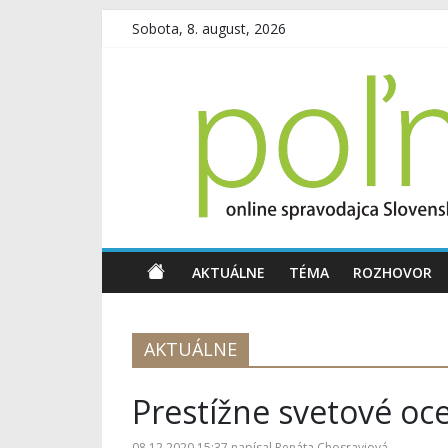
Sobota, 8. august, 2026
AKTUÁLNE
TÉMA
ROZHOVOR
AKTUÁLNE
Prestížne svetové oc
08.12.2020 15:37
napísal
Renáta Chosraviová