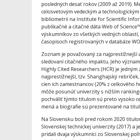
posledných desať rokov (2009 až 2019). Me
celosvetovým vedeckým a technologickým 
bibliometrii na Institute for Scientific In
publikačné a citačné dáta Web of Science
výskumníkov zo všetkých vedných oblastí, 
časopisoch registrovaných v databáze WO
Zoznam je považovaný za najprestížnejší a
sledovaní citačného impaktu. Jeho význam
Highly Cited Researchers (HCR) je jedným z
najprestížnejší, tzv. Shanghajský rebríč
cien ich zamestnancov (20% z celkového 
môže posunúť univerzity s nižším rankingo
pochváliť týmto titulom sú preto vysoko ce
mená a biografie sú prezentované na titu
Na Slovensku boli pred rokom 2020 titulo
Slovenskej technickej univerzity (2017) a
pridali dvaja výskumníci zo Slovenskej po