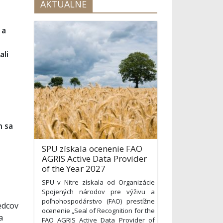
AKTUÁLNE
 a
ali
n sa
SPU získala ocenenie FAO
AGRIS Active Data Provider
of the Year 2027
SPU v Nitre získala od Organizácie
Spojených národov pre výživu a
poľnohospodárstvo (FAO) prestížne
edcov
ocenenie „Seal of Recognition for the
a
FAO AGRIS Active Data Provider of