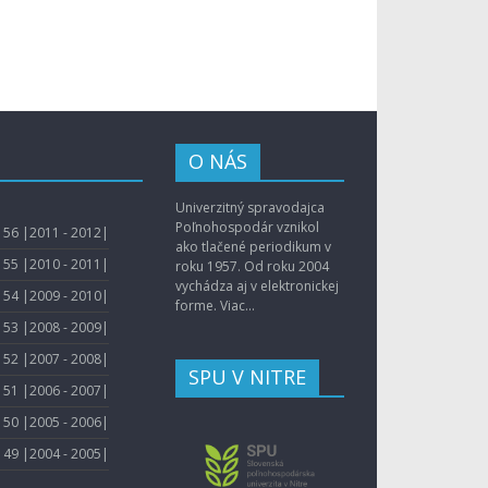
O NÁS
Univerzitný spravodajca
Poľnohospodár vznikol
56 |2011 - 2012|
ako tlačené periodikum v
55 |2010 - 2011|
roku 1957. Od roku 2004
vychádza aj v elektronickej
54 |2009 - 2010|
forme.
Viac...
53 |2008 - 2009|
52 |2007 - 2008|
SPU V NITRE
51 |2006 - 2007|
50 |2005 - 2006|
49 |2004 - 2005|