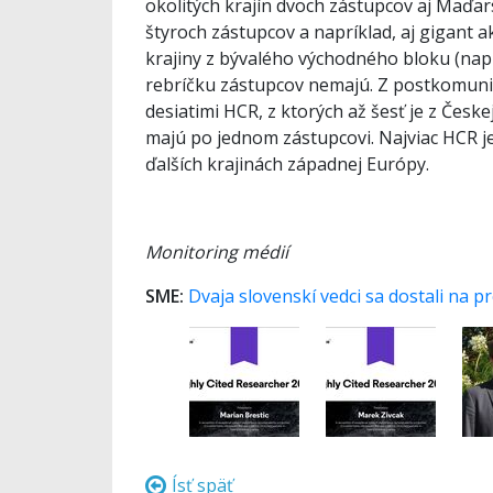
okolitých krajín dvoch zástupcov aj Maďar
štyroch zástupcov a napríklad, aj gigant 
krajiny z bývalého východného bloku (napr
rebríčku zástupcov nemajú. Z postkomunist
desiatimi HCR, z ktorých až šesť je z Česke
majú po jednom zástupcovi. Najviac HCR je 
ďalších krajinách západnej Európy.
Monitoring médií
SME:
Dvaja slovenskí vedci sa dostali na p
Ísť späť