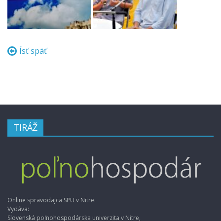
Ísť späť
TIRÁŽ
Online spravodajca SPU v Nitre.
Vydáva:
Slovenská poľnohospodárska univerzita v Nitre,