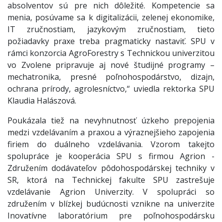
absolventov sú pre nich dôležité. Kompetencie sa
menia, posúvame sa k digitalizácii, zelenej ekonomike,
IT zručnostiam, jazykovým zručnostiam, tieto
požiadavky praxe treba pragmaticky nastaviť. SPU v
rámci konzorcia AgroForestry s Technickou univerzitou
vo Zvolene pripravuje aj nové študijné programy –
mechatronika, presné poľnohospodárstvo, dizajn,
ochrana prírody, agrolesníctvo,“ uviedla rektorka SPU
Klaudia Halászová.
Poukázala tiež na nevyhnutnosť úzkeho prepojenia
medzi vzdelávaním a praxou a výraznejšieho zapojenia
firiem do duálneho vzdelávania. Vzorom takejto
spolupráce je kooperácia SPU s firmou Agrion -
Združením dodávateľov pôdohospodárskej techniky v
SR, ktorá na Technickej fakulte SPU zastrešuje
vzdelávanie Agrion Univerzity. V spolupráci so
združením v blízkej budúcnosti vznikne na univerzite
Inovatívne laboratórium pre poľnohospodársku