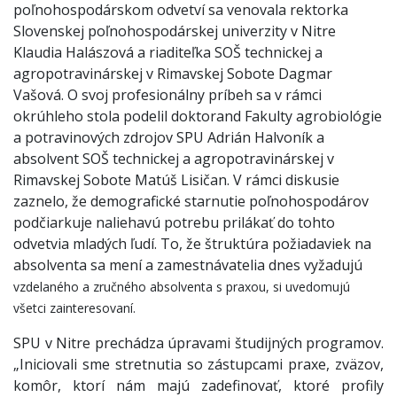
poľnohospodárskom odvetví sa venovala rektorka
Slovenskej poľnohospodárskej univerzity v Nitre
Klaudia Halászová a riaditeľka SOŠ technickej a
agropotravinárskej v Rimavskej Sobote Dagmar
Vašová. O svoj profesionálny príbeh sa v rámci
okrúhleho stola podelil doktorand Fakulty agrobiológie
a potravinových zdrojov SPU Adrián Halvoník a
absolvent SOŠ technickej a agropotravinárskej v
Rimavskej Sobote Matúš Lisičan. V rámci diskusie
zaznelo, že demografické starnutie poľnohospodárov
podčiarkuje naliehavú potrebu prilákať do tohto
odvetvia mladých ľudí. To, že štruktúra požiadaviek na
absolventa sa mení a zamestnávatelia dnes vyžadujú
vzdelaného a zručného absolventa s praxou, si uvedomujú
všetci zainteresovaní.
SPU v Nitre prechádza úpravami študijných programov.
„Iniciovali sme stretnutia so zástupcami praxe, zväzov,
komôr, ktorí nám majú zadefinovať, ktoré profily