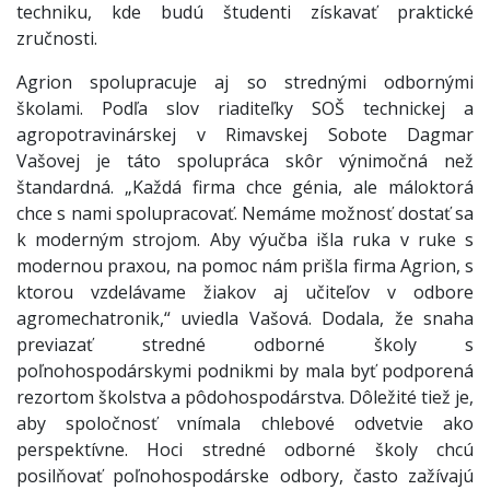
techniku, kde budú študenti získavať praktické
zručnosti.
Agrion spolupracuje aj so strednými odbornými
školami. Podľa slov riaditeľky SOŠ technickej a
agropotravinárskej v Rimavskej Sobote Dagmar
Vašovej je táto spolupráca skôr výnimočná než
štandardná. „Každá firma chce génia, ale máloktorá
chce s nami spolupracovať. Nemáme možnosť dostať sa
k moderným strojom. Aby výučba išla ruka v ruke s
modernou praxou, na pomoc nám prišla firma Agrion, s
ktorou vzdelávame žiakov aj učiteľov v odbore
agromechatronik,“ uviedla Vašová. Dodala, že snaha
previazať stredné odborné školy s
poľnohospodárskymi podnikmi by mala byť podporená
rezortom školstva a pôdohospodárstva. Dôležité tiež je,
aby spoločnosť vnímala chlebové odvetvie ako
perspektívne. Hoci stredné odborné školy chcú
posilňovať poľnohospodárske odbory, často zažívajú