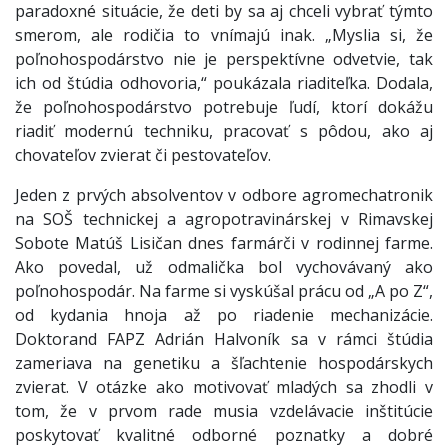
paradoxné situácie, že deti by sa aj chceli vybrať týmto
smerom, ale rodičia to vnímajú inak. „Myslia si, že
poľnohospodárstvo nie je perspektívne odvetvie, tak
ich od štúdia odhovoria,“ poukázala riaditeľka. Dodala,
že poľnohospodárstvo potrebuje ľudí, ktorí dokážu
riadiť modernú techniku, pracovať s pôdou, ako aj
chovateľov zvierat či pestovateľov.
Jeden z prvých absolventov v odbore agromechatronik
na SOŠ technickej a agropotravinárskej v Rimavskej
Sobote Matúš Lisičan dnes farmárči v rodinnej farme.
Ako povedal, už odmalička bol vychovávaný ako
poľnohospodár. Na farme si vyskúšal prácu od „A po Z“,
od kydania hnoja až po riadenie mechanizácie.
Doktorand FAPZ Adrián Halvoník sa v rámci štúdia
zameriava na genetiku a šľachtenie hospodárskych
zvierat. V otázke ako motivovať mladých sa zhodli v
tom, že v prvom rade musia vzdelávacie inštitúcie
poskytovať kvalitné odborné poznatky a dobré