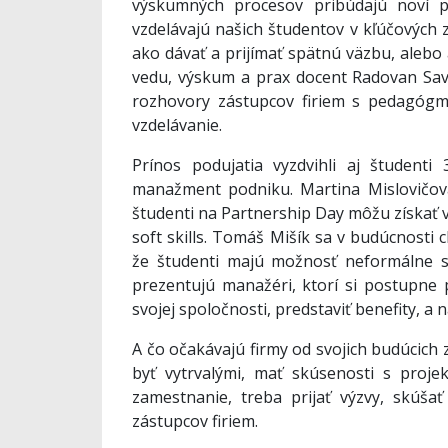
výskumných procesov pribúdajú noví pa
vzdelávajú našich študentov v kľúčových
ako dávať a prijímať spätnú väzbu, alebo
vedu, výskum a prax docent Radovan Savo
rozhovory zástupcov firiem s pedagógmi
vzdelávanie.
Prínos podujatia vyzdvihli aj študent
manažment podniku. Martina Mislovičová
študenti na Partnership Day môžu získať ve
soft skills. Tomáš Mišík sa v budúcnosti 
že študenti majú možnosť neformálne sa
prezentujú manažéri, ktorí si postupne p
svojej spoločnosti, predstaviť benefity, 
A čo očakávajú firmy od svojich budúcich
byť vytrvalými, mať skúsenosti s proje
zamestnanie, treba prijať výzvy, skúšať
zástupcov firiem.