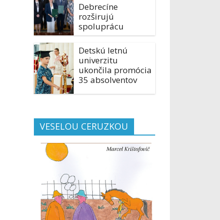
Debrecíne
rozširujú
spoluprácu
Detskú letnú
univerzitu
ukončila promócia
35 absolventov
VESELOU CERUZKOU