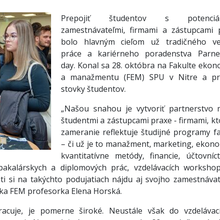
Prepojiť študentov s potenciál
zamestnávateľmi, firmami a zástupcami 
bolo hlavným cieľom už tradičného ve
práce a kariérneho poradenstva Parne
day. Konal sa 28. októbra na Fakulte ekon
a manažmentu (FEM) SPU v Nitre a pri
stovky študentov.
„Našou snahou je vytvoriť partnerstvo 
študentmi a zástupcami praxe - firmami, kt
zameranie reflektuje študijné programy fa
– či už je to manažment, marketing, ekono
kvantitatívne metódy, financie, účtovníc
bakalárskych a diplomových prác, vzdelávacích worksho
ti si na takýchto podujatiach nájdu aj svojho zamestnávat
nka FEM profesorka Elena Horská.
racuje, je pomerne široké. Neustále však do vzdelávac