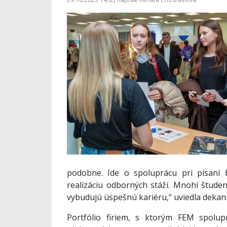
podobne. Ide o spoluprácu pri písaní 
realizáciu odborných stáží. Mnohí študen
vybudujú úspešnú kariéru,“ uviedla deka
Portfólio firiem, s ktorým FEM spolup