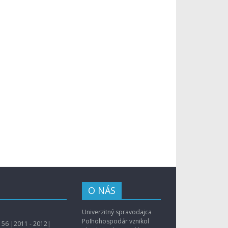
O NÁS
Univerzitný spravodajca
Poľnohospodár vznikol
56 |2011 - 2012|