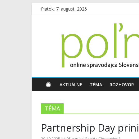
Piatok, 7. august, 2026
AKTUÁLNE
TÉMA
ROZHOVOR
TÉMA
Partnership Day prin
29.10.2025 14:05
napísal
Renáta Chosraviová