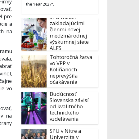
Firmy
the Year 2027“.
ovať,
M pre
SPU medzi
zakladajúcimi
cie a
členmi novej
ch na
medzinárodnej
výskumnej siete
ALFS
gramu
Tohtoročná žatva
vala,
vo VPP v
nabrať
Kolíňanoch
vihol,
neprevýšila
čajne
očakávania
ie vo
Budúcnosť
Slovenska závisí
od kvalitného
ovať,
technického
ov na
vzdelávania
trany
SPU v Nitre a
Univerzita v