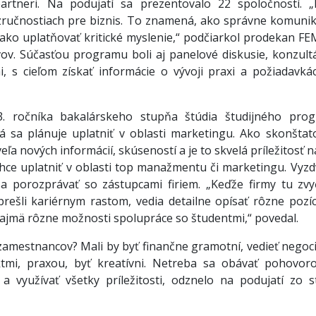
rtneri. Na podujatí sa prezentovalo 22 spoločností. „
 zručnostiach pre biznis. To znamená, ako správne komunik
 ako uplatňovať kritické myslenie,“ podčiarkol prodekan FE
v. Súčasťou programu boli aj panelové diskusie, konzultá
, s cieľom získať informácie o vývoji praxi a požiadavká
i 3. ročníka bakalárskeho stupňa štúdia študijného pro
 sa plánuje uplatniť v oblasti marketingu. Ako skonštato
ľa nových informácií, skúseností a je to skvelá príležitosť 
chce uplatniť v oblasti top manažmentu či marketingu. Vyzd
 porozprávať so zástupcami firiem. „Keďže firmy tu zvy
rešli kariérnym rastom, vedia detailne opísať rôzne pozíc
a najmä rôzne možnosti spolupráce so študentmi,“ povedal.
 zamestnancov? Mali by byť finančne gramotní, vedieť negoci
ktmi, praxou, byť kreatívni. Netreba sa obávať pohovor
 a využívať všetky príležitosti, odznelo na podujatí zo s