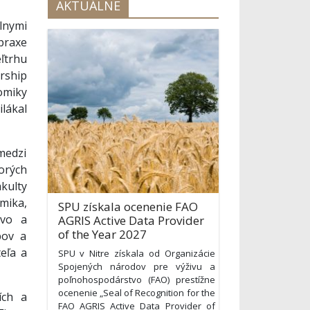
AKTUÁLNE
nymi
praxe
ľtrhu
rship
omiky
lákal
medzi
orých
kulty
mika,
SPU získala ocenenie FAO
tvo a
AGRIS Active Data Provider
of the Year 2027
pov a
eľa a
SPU v Nitre získala od Organizácie
Spojených národov pre výživu a
poľnohospodárstvo (FAO) prestížne
ocenenie „Seal of Recognition for the
ích a
FAO AGRIS Active Data Provider of