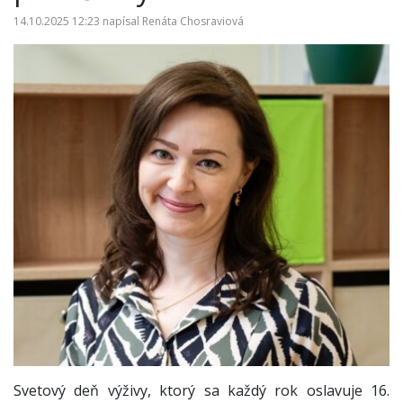
14.10.2025 12:23
napísal
Renáta Chosraviová
Svetový deň výživy, ktorý sa každý rok oslavuje 16.