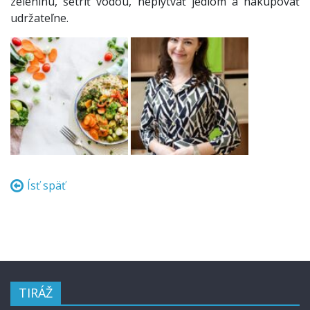
zeleninu, šetriť vodou, neplytvať jedlom a nakupovať
udržateľne.
Ísť späť
TIRÁŽ