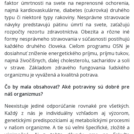
faktor úmrtnosti na svete na neprenosné ochorenia,
najmä kardiovaskulárne, diabetes (cukrovka) druhého
typu či niektoré typy rakoviny. Nesprávne stravovacie
návyky predstavujú pätinu úmrtí na svete, zaťažujú
rozpočty rezortu zdravotníctva. Obezita a rôzne iné
formy nesprávneho stravovania v súčasnosti postihujú
každého druhého človeka. Cieľom programu OSN je
dosiahnuť zníženie energetického príjmu, príjmu tukov,
najmä živočíšnych, ďalej cholesterolu, sacharidov a soli
v strave. Základom zdravého fungovania ľudského
organizmu je vyvážená a kvalitná potrava.
Čo by mala obsahovať? Aké potraviny sú dobré pre
náš organizmus?
Neexistuje jediné odporúčanie rovnaké pre všetkých.
Každý z nás je individuálny vzhľadom aj výzorom,
genetickými predispozíciami aj metabolickými procesmi
v našom organizme. A tie sú veľmi špecifické, zložité a