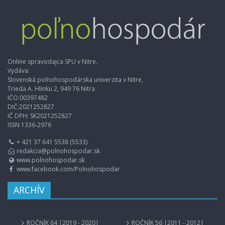
Online spravodajca SPU v Nitre.
Vydáva:
Slovenská poľnohospodárska univerzita v Nitre,
Trieda A. Hlinku 2, 949 76 Nitra
IČO:00397482
DIČ:2021252827
IČ DPH: SK2021252827
ISSN 1336-2976
+ 421 37 641 5538 (5533)
redakcia@polnohospodar.sk
www.polnohospodar.sk
www.facebook.com/Polnohospodar
ARCHÍV
ROČNÍK 64 |2019 - 2020|
ROČNÍK 56 |2011 - 2012|