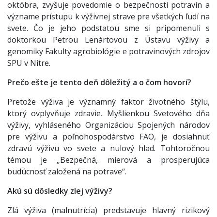
októbra, zvyšuje povedomie o bezpečnosti potravín a
význame prístupu k výživnej strave pre všetkých ľudí na
svete. Čo je jeho podstatou sme si pripomenuli s
doktorkou Petrou Lenártovou z Ústavu výživy a
genomiky Fakulty agrobiológie e potravinových zdrojov
SPU v Nitre.
Prečo ešte je tento deň dôležitý a o čom hovorí?
Pretože výživa je významný faktor životného štýlu,
ktorý ovplyvňuje zdravie. Myšlienkou Svetového dňa
výživy, vyhláseného Organizáciou Spojených národov
pre výživu a poľnohospodárstvo FAO, je dosiahnuť
zdravú výživu vo svete a nulový hlad. Tohtoročnou
témou je „Bezpečná, mierová a prosperujúca
budúcnosť založená na potrave“.
Akú sú dôsledky zlej výživy?
Zlá výživa (malnutrícia) predstavuje hlavný rizikový