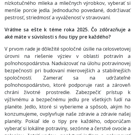
nízkotučného mlieka a mliečnych výrobkov, vyberať si
menšie porcie jedla. Jednoducho povedané, dodržiavať
pestrosť, striedmosť a vyváženosť v stravovaní.
Vráťme sa ešte k téme roka 2025. Čo zdôrazňuje a
aké máte v súvislosti s ňou tipy pre každého?
V prvom rade je dôležité spoločné úsilie na celosvetovej
úrovni na riešenie výziev v oblasti potravín a
poľnohospodárstva. Nadväzovať na úlohu potravinovej
bezpečnosti pri budovaní mierovejších a stabilnejších
spoločností. Zamerať sa na udržateľné
poľnohospodárstvo, ktoré podporuje rast a zároveň
chráni životné prostredie. Zabezpečiť prístup k
výživnému a bezpečnému jedlu pre všetkých ľudí na
planéte. Jedlo, ktoré si vyberieme a spôsob, akým ho
konzumujeme, ovplyvňuje naše zdravie a zdravie našej
planéty. Pokiaľ ide o tipy pre každého, odporúčam
vyberať si lokálne potraviny, sezónne a čerstvé ovocie a