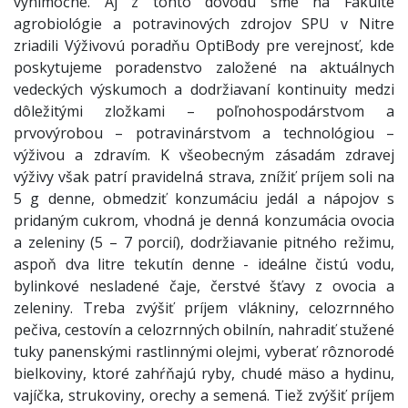
výnimočné. Aj z tohto dôvodu sme na Fakulte
agrobiológie a potravinových zdrojov SPU v Nitre
zriadili Výživovú poradňu OptiBody pre verejnosť, kde
poskytujeme poradenstvo založené na aktuálnych
vedeckých výskumoch a dodržiavaní kontinuity medzi
dôležitými zložkami – poľnohospodárstvom a
prvovýrobou – potravinárstvom a technológiou –
výživou a zdravím. K všeobecným zásadám zdravej
výživy však patrí pravidelná strava, znížiť príjem soli na
5 g denne, obmedziť konzumáciu jedál a nápojov s
pridaným cukrom, vhodná je denná konzumácia ovocia
a zeleniny (5 – 7 porcií), dodržiavanie pitného režimu,
aspoň dva litre tekutín denne - ideálne čistú vodu,
bylinkové nesladené čaje, čerstvé šťavy z ovocia a
zeleniny. Treba zvýšiť príjem vlákniny, celozrnného
pečiva, cestovín a celozrnných obilnín, nahradiť stužené
tuky panenskými rastlinnými olejmi, vyberať rôznorodé
bielkoviny, ktoré zahŕňajú ryby, chudé mäso a hydinu,
vajíčka, strukoviny, orechy a semená. Tiež zvýšiť príjem