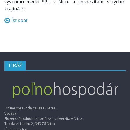
výskumu medzi SPU v Nitre a univerzitami v týchto
krajinách.
Ísť späť
TIRÁŽ
Online spravodajca SPU v Nitre.
Vydáva:
Slovenská poľnohospodárska univerzita v Nitre,
Trieda A. Hlinku 2, 949 76 Nitra
IČO:00397482