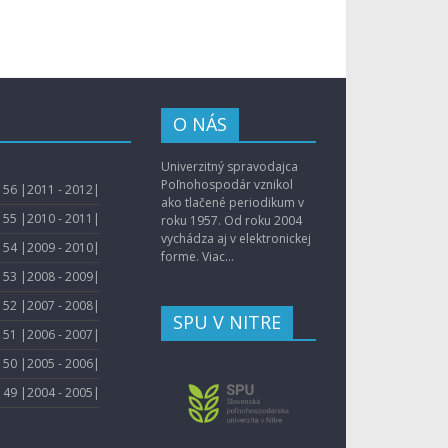
O NÁS
Univerzitný spravodajca
Poľnohospodár vznikol
56 |2011 - 2012|
ako tlačené periodikum v
55 |2010 - 2011|
roku 1957. Od roku 2004
vychádza aj v elektronickej
54 |2009 - 2010|
forme.
Viac...
53 |2008 - 2009|
52 |2007 - 2008|
SPU V NITRE
51 |2006 - 2007|
50 |2005 - 2006|
49 |2004 - 2005|