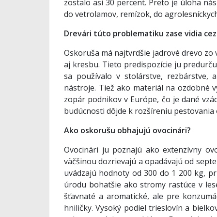
zostalo asi 30 percent. Preto je úloha n
do vetrolamov, remízok, do agrolesníckyc
Drevári túto problematiku zase vidia cez
Oskoruša má najtvrdšie jadrové drevo zo 
aj kresbu. Tieto predispozície ju predur
sa používalo v stolárstve, rezbárstve,
nástroje. Tiež ako materiál na ozdobné 
zopár podnikov v Európe, čo je dané vzác
budúcnosti dôjde k rozšíreniu pestovania 
Ako oskorušu obhajujú ovocinári?
Ovocinári ju poznajú ako extenzívny ov
väčšinou dozrievajú a opadávajú od septe
uvádzajú hodnoty od 300 do 1 200 kg, pri
úrodu bohatšie ako stromy rastúce v lese
šťavnaté a aromatické, ale pre konzumác
hniličky. Vysoký podiel trieslovín a bie