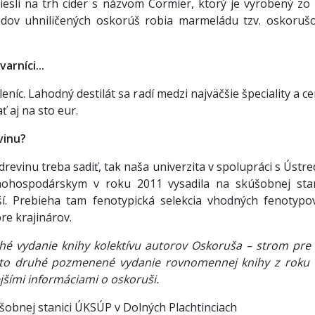
niesli na trh cider s názvom Cormier, ktorý je vyrobený zo 
dov uhniličených oskorúš robia marmeládu tzv. oskorušo
arníci...
níc. Lahodný destilát sa radí medzi najväčšie špeciality a c
ť aj na sto eur.
vinu?
 drevinu treba sadiť, tak naša univerzita v spolupráci s Úst
hospodárskym v roku 2011 vysadila na skúšobnej stan
í. Prebieha tam fenotypická selekcia vhodných fenotypo
re krajinárov.
uhé vydanie knihy kolektívu autorov Oskoruša – strom pre
e to druhé pozmenené vydanie rovnomennej knihy z roku 
jšími informáciami o oskoruši.
obnej stanici ÚKSÚP v Dolných Plachtinciach