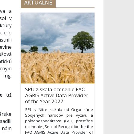
AKTUÁLNE
tva a
sol v
ktúry
ciu o
stnili
revine
ušová
tickú
rným
 Ing.
SPU získala ocenenie FAO
je už
AGRIS Active Data Provider
of the Year 2027
SPU v Nitre získala od Organizácie
árske
Spojených národov pre výživu a
adili
poľnohospodárstvo (FAO) prestížne
ocenenie „Seal of Recognition for the
e nám
FAO AGRIS Active Data Provider of