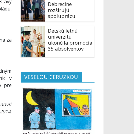
šťavy
Debrecíne
ládu,
rozširujú
spoluprácu
Detskú letnú
univerzitu
ena za
ukončila promócia
35 absolventov
redným
VESELOU CERUZKOU
ici v
v pre
 novú
2014,