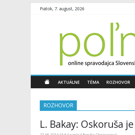
Piatok, 7. august, 2026
AKTUÁLNE
TÉMA
ROZHOVOR
ROZHOVOR
L. Bakay: Oskoruša 
27.06.2024 15:54
napísal
Renáta Chosraviová