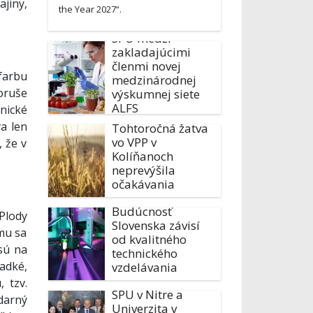
jiny,
the Year 2027“.
SPU medzi
zakladajúcimi
členmi novej
farbu
medzinárodnej
oruše
výskumnej siete
ALFS
nické
a len
Tohtoročná žatva
vo VPP v
 že v
Kolíňanoch
neprevýšila
očakávania
Budúcnosť
Plody
Slovenska závisí
mu sa
od kvalitného
sú na
technického
adké,
vzdelávania
 tzv.
SPU v Nitre a
darný
Univerzita v