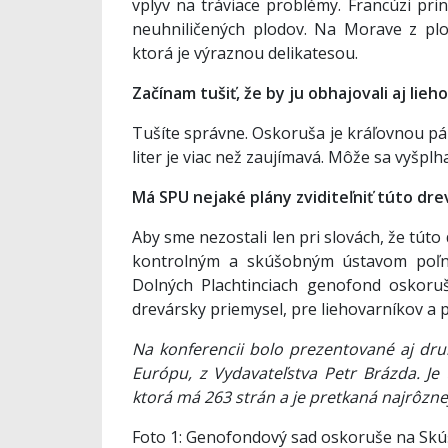
vplyv na tráviace problémy. Francúzi pri
neuhniličených plodov. Na Morave z plo
ktorá je výraznou delikatesou.
Začínam tušiť, že by ju obhajovali aj liehov
Tušíte správne. Oskoruša je kráľovnou pále
liter je viac než zaujímavá. Môže sa vyšplha
Má SPU nejaké plány zviditeľniť túto dre
Aby sme nezostali len pri slovách, že túto
kontrolným a skúšobným ústavom poľno
Dolných Plachtinciach genofond oskoruš
drevársky priemysel, pre liehovarníkov a p
Na konferencii bolo prezentované aj dr
Európu, z Vydavateľstva Petr Brázda. J
ktorá má 263 strán a je pretkaná najrôzne
Foto 1: Genofondový sad oskoruše na Skúš