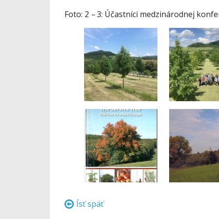
Foto: 2
–
3: Účastníci medzinárodnej konf
Ísť späť