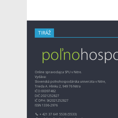
TIRÁŽ
Online spravodajca SPU v Nitre.
Vydáva:
Slovenská poľnohospodárska univerzita v Nitre,
Trieda A. Hlinku 2, 949 76 Nitra
IČO:00397482
DIČ:2021252827
IČ DPH: SK2021252827
ISSN 1336-2976
+ 421 37 641 5538 (5533)