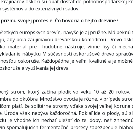
ás krajinárov oskorušu opäť dostať do poľnohospodárskej kra
h systémov a do extenzívnych sadov.
 prizmu svojej profesie. Čo hovoria o tejto drevine?
všetkých európskych drevín, navyše je aj pružné. Má peknú 
čujú, aby bola zaujímavou drevárskou komoditou. Drevo osk
 ako materiál pre hudobné nástroje, vínne lisy či mecha
vykladanie nábytku. V súčasnosti oskorušové drevo spracúv
nosťou oskoruše. Každopádne je veľmi kvalitné a je možné,
oskoruše a využívania jej dreva.
ocný strom, ktorý začína plodiť vo veku 10 až 20 rokov. 
mbra do októbra. Množstvo ovocia je rôzne, v prípade stro
čom platí, že solitérne stromy vďaka svojej veľkej korune 
. Úroda však nebýva každoročná. Pokiaľ ide o plody, sú sl
iu je vhodné ich nechať uležať do tej doby, než zhnednú,
lkovín spomaľujúcich fermentačné procesy zabezpečuje blaho