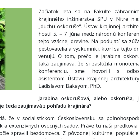
Začiatok leta sa na Fakulte záhradníc
krajinného inžinierstva SPU v Nitre nie
„duchu oskoruše“. Ústav krajinnej archite
hostil 5. – 7. júna medzinárodnú konferen
tejto vzácnej drevine. Na podujatí sa zúča
pestovatelia a výskumníci, ktorí sa tejto d
venujú. O tom, prečo je jarabina oskor
taká zaujímavá, že si zaslúžila monotema
konferenciu, sme hovorili s odbo
asistentom Ústavu krajinnej architektúry
Ladislavom Bakayom, PhD.
Jarabina oskorušová, alebo oskoruša, 
je teda zaujímavá z pohľadu krajinára?
á, že v socialistickom Československu sa poľnohospod
 a extenzívnych ovocných sadov. Práve tu naši predkovia s
očie spravili bezdomovca. Z pôvodnej kultúrnej populáci