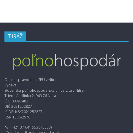
TIRÁŽ
Online spravodajca SPU v Nitre.
Vydáva:
Slovenská poľnohospodárska univerzita v Nitre,
Trieda A. Hlinku 2, 949 76 Nitra
IČO:00397482
DIČ:2021252827
IČ DPH: SK2021252827
ISSN 1336-2976
+ 421 37 641 5538 (5533)
redakcia@polnohospodar.sk