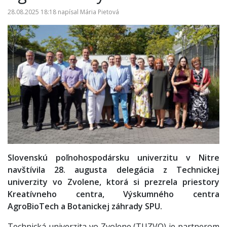
28.08.2025 18:18
napísal
Mária Pietová
Slovenskú poľnohospodársku univerzitu v Nitre
navštívila 28. augusta delegácia z Technickej
univerzity vo Zvolene, ktorá si prezrela priestory
Kreatívneho centra, Výskumného centra
AgroBioTech a Botanickej záhrady SPU.
Technická univerzita vo Zvolene (TUZVO) je partnerom