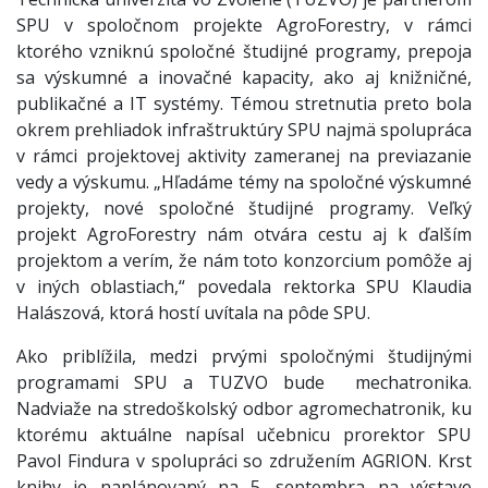
SPU v spoločnom projekte AgroForestry, v rámci
ktorého vzniknú spoločné študijné programy, prepoja
sa výskumné a inovačné kapacity, ako aj knižničné,
publikačné a IT systémy. Témou stretnutia preto bola
okrem prehliadok infraštruktúry SPU najmä spolupráca
v rámci projektovej aktivity zameranej na previazanie
vedy a výskumu. „Hľadáme témy na spoločné výskumné
projekty, nové spoločné študijné programy. Veľký
projekt AgroForestry nám otvára cestu aj k ďalším
projektom a verím, že nám toto konzorcium pomôže aj
v iných oblastiach,“ povedala rektorka SPU Klaudia
Halászová, ktorá hostí uvítala na pôde SPU.
Ako priblížila, medzi prvými spoločnými študijnými
programami SPU a TUZVO bude mechatronika.
Nadviaže na stredoškolský odbor agromechatronik, ku
ktorému aktuálne napísal učebnicu prorektor SPU
Pavol Findura v spolupráci so združením AGRION. Krst
knihy je naplánovaný na 5. septembra na výstave