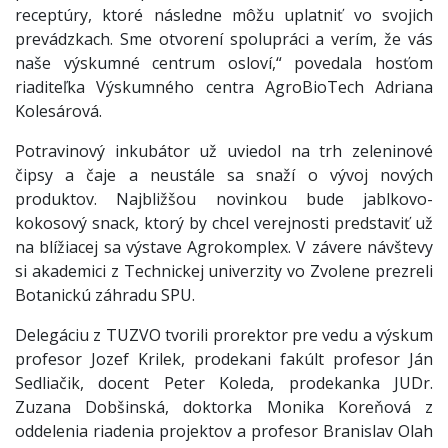
receptúry, ktoré následne môžu uplatniť vo svojich
prevádzkach. Sme otvorení spolupráci a verím, že vás
naše výskumné centrum osloví,“ povedala hosťom
riaditeľka Výskumného centra AgroBioTech Adriana
Kolesárová.
Potravinový inkubátor už uviedol na trh zeleninové
čipsy a čaje a neustále sa snaží o vývoj nových
produktov. Najbližšou novinkou bude jablkovo-
kokosový snack, ktorý by chcel verejnosti predstaviť už
na blížiacej sa výstave Agrokomplex. V závere návštevy
si akademici z Technickej univerzity vo Zvolene prezreli
Botanickú záhradu SPU.
Delegáciu z TUZVO tvorili prorektor pre vedu a výskum
profesor Jozef Krilek, prodekani fakúlt profesor Ján
Sedliačik, docent Peter Koleda, prodekanka JUDr.
Zuzana Dobšinská, doktorka Monika Koreňová z
oddelenia riadenia projektov a profesor Branislav Olah