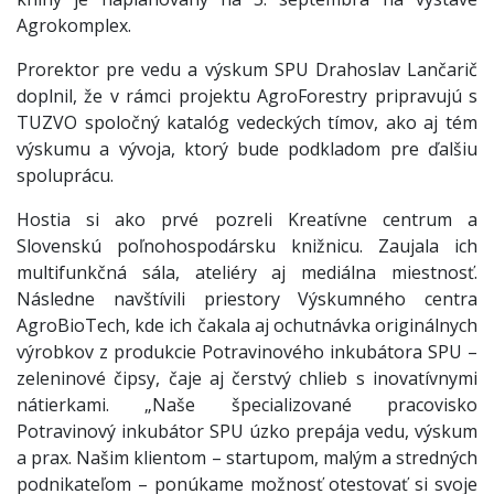
Agrokomplex.
Prorektor pre vedu a výskum SPU Drahoslav Lančarič
doplnil, že v rámci projektu AgroForestry pripravujú s
TUZVO spoločný katalóg vedeckých tímov, ako aj tém
výskumu a vývoja, ktorý bude podkladom pre ďalšiu
spoluprácu.
Hostia si ako prvé pozreli Kreatívne centrum a
Slovenskú poľnohospodársku knižnicu. Zaujala ich
multifunkčná sála, ateliéry aj mediálna miestnosť.
Následne navštívili priestory Výskumného centra
AgroBioTech, kde ich čakala aj ochutnávka originálnych
výrobkov z produkcie Potravinového inkubátora SPU –
zeleninové čipsy, čaje aj čerstvý chlieb s inovatívnymi
nátierkami. „Naše špecializované pracovisko
Potravinový inkubátor SPU úzko prepája vedu, výskum
a prax. Našim klientom – startupom, malým a stredných
podnikateľom – ponúkame možnosť otestovať si svoje