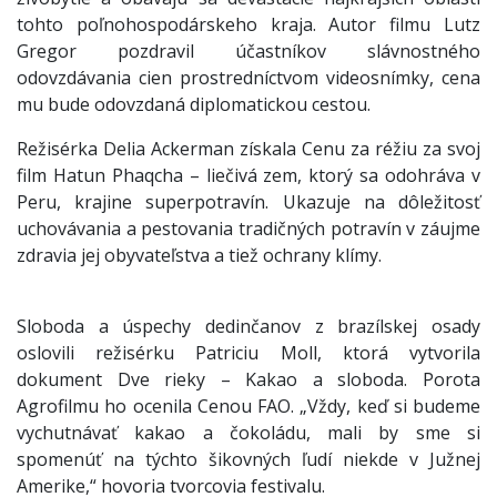
tohto poľnohospodárskeho kraja. Autor filmu Lutz
Gregor pozdravil účastníkov slávnostného
odovzdávania cien prostredníctvom videosnímky, cena
mu bude odovzdaná diplomatickou cestou.
Režisérka Delia Ackerman získala Cenu za réžiu za svoj
film Hatun Phaqcha – liečivá zem, ktorý sa odohráva v
Peru, krajine superpotravín. Ukazuje na dôležitosť
uchovávania a pestovania tradičných potravín v záujme
zdravia jej obyvateľstva a tiež ochrany klímy.
Sloboda a úspechy dedinčanov z brazílskej osady
oslovili režisérku Patriciu Moll, ktorá vytvorila
dokument Dve rieky – Kakao a sloboda. Porota
Agrofilmu ho ocenila Cenou FAO. „Vždy, keď si budeme
vychutnávať kakao a čokoládu, mali by sme si
spomenúť na týchto šikovných ľudí niekde v Južnej
Amerike,“ hovoria tvorcovia festivalu.