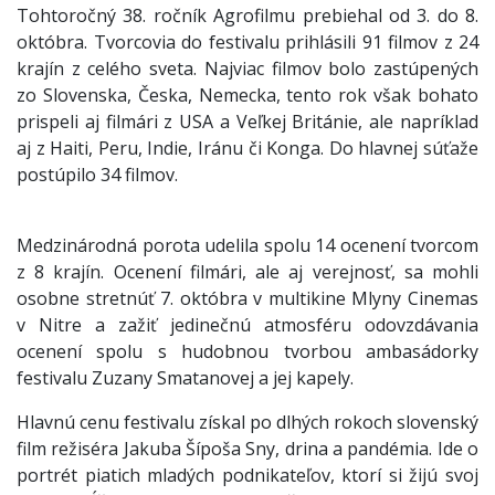
Tohtoročný 38. ročník Agrofilmu prebiehal od 3. do 8.
októbra. Tvorcovia do festivalu prihlásili 91 filmov z 24
krajín z celého sveta. Najviac filmov bolo zastúpených
zo Slovenska, Česka, Nemecka, tento rok však bohato
prispeli aj filmári z USA a Veľkej Británie, ale napríklad
aj z Haiti, Peru, Indie, Iránu či Konga. Do hlavnej súťaže
postúpilo 34 filmov.
Medzinárodná porota udelila spolu 14 ocenení tvorcom
z 8 krajín. Ocenení filmári, ale aj verejnosť, sa mohli
osobne stretnúť 7. októbra v multikine Mlyny Cinemas
v Nitre a zažiť jedinečnú atmosféru odovzdávania
ocenení spolu s hudobnou tvorbou ambasádorky
festivalu Zuzany Smatanovej a jej kapely.
Hlavnú cenu festivalu získal po dlhých rokoch slovenský
film režiséra Jakuba Šípoša Sny, drina a pandémia. Ide o
portrét piatich mladých podnikateľov, ktorí si žijú svoj