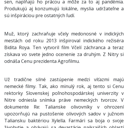
sen, napĺňajú ho prácou a môže za to aj pandémia.
Produkujú aj konzumujú lokálne, myslia udržateľne a
sú inšpiráciou pre ostatných ľudí.
Muž, ktorý zachraňuje včely medonosné v indických
mestách od roku 2013 inšpiroval indického režiséra
Bidita Roya. Ten vytvoril film Včelí záchranca a teraz
získava vo svete jedno ocenenie za druhým. Z Nitry si
odnáša Cenu prezidenta Agrofilmu.
Už tradične silné zastúpenie medzi víťazmi majú
nemecké filmy. Tak, ako minulý rok, aj tento si Cenu
rektorky Slovenskej poľnohospodárskej univerzity v
Nitre odniesla snímka práve nemeckých tvorcov. V
dokumente Re: Talianske olivovníky v ohrození
upozorňujú na pustošenie olivových sadov v južnom
Taliansku baktériou Xylella. Farmári sa boja o svoje
živobytie a obávajú sa devastácie najkrajších oblastí