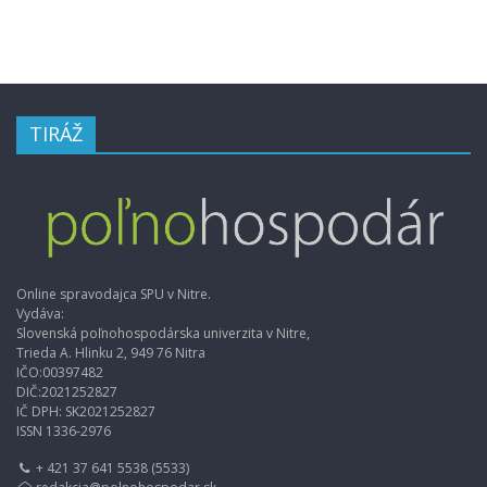
TIRÁŽ
Online spravodajca SPU v Nitre.
Vydáva:
Slovenská poľnohospodárska univerzita v Nitre,
Trieda A. Hlinku 2, 949 76 Nitra
IČO:00397482
DIČ:2021252827
IČ DPH: SK2021252827
ISSN 1336-2976
+ 421 37 641 5538 (5533)