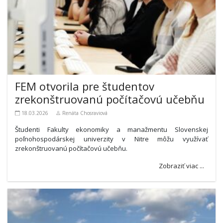
FEM otvorila pre študentov
zrekonštruovanú počítačovú učebňu
18.03.2026
Renáta Chosraviová
Študenti Fakulty ekonomiky a manažmentu Slovenskej
poľnohospodárskej univerzity v Nitre môžu využívať
zrekonštruovanú počítačovú učebňu.
Zobraziť viac ...