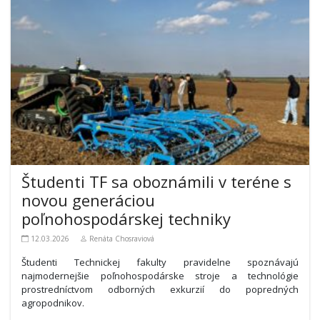
Študenti TF sa oboznámili v teréne s
novou generáciou
poľnohospodárskej techniky
12.03.2026
Renáta Chosraviová
Študenti Technickej fakulty pravidelne spoznávajú
najmodernejšie poľnohospodárske stroje a technológie
prostredníctvom odborných exkurzií do popredných
agropodnikov.