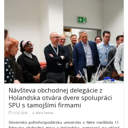
Návšteva obchodnej delegácie z
Holandska otvára dvere spolupráci
SPU s tamojšími firmami
12.02.2026
Mária Pietová
Slovenskú poľnohospodársku univerzitu v Nitre navštívila 11.
februára obchodná misia z Holandska, zameraná na oblasť