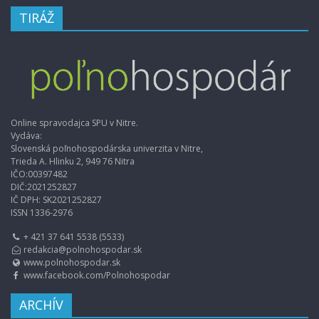
TIRÁŽ
Online spravodajca SPU v Nitre.
Vydáva:
Slovenská poľnohospodárska univerzita v Nitre,
Trieda A. Hlinku 2, 949 76 Nitra
IČO:00397482
DIČ:2021252827
IČ DPH: SK2021252827
ISSN 1336-2976
+ 421 37 641 5538 (5533)
redakcia@polnohospodar.sk
www.polnohospodar.sk
www.facebook.com/Polnohospodar
ARCHÍV