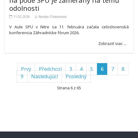
odolnosti
11.02.2026
Renáta Chosraviová
V Aule SPU v Nitre sa 11. februára začala celoslovenská
konferencia Záhradnícke fórum 2026.
Zobraziť viac ...
Prvý
Předchozí
3
4
5
6
7
8
9
Nasledujúcí
Posledný
Strana 6 z 65