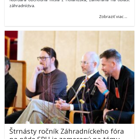
záhradníctva.
Zobraziť viac ...
Štrnásty ročník Záhradníckeho fóra
na pôde SPU je zameraný na tému