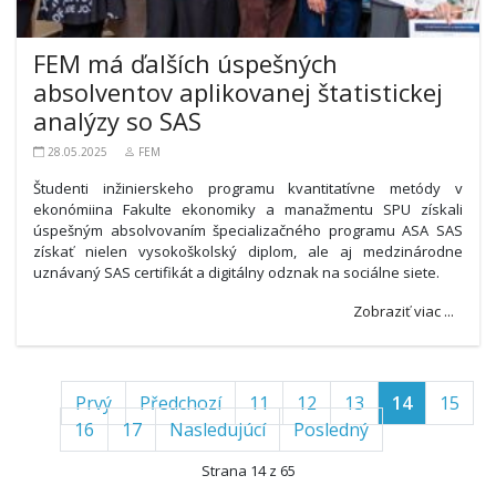
FEM má ďalších úspešných
absolventov aplikovanej štatistickej
analýzy so SAS
28.05.2025
FEM
Študenti inžinierskeho programu kvantitatívne metódy v
ekonómiina Fakulte ekonomiky a manažmentu SPU získali
úspešným absolvovaním špecializačného programu ASA SAS
získať nielen vysokoškolský diplom, ale aj medzinárodne
uznávaný SAS certifikát a digitálny odznak na sociálne siete.
Zobraziť viac ...
Prvý
Předchozí
11
12
13
14
15
16
17
Nasledujúcí
Posledný
Strana 14 z 65