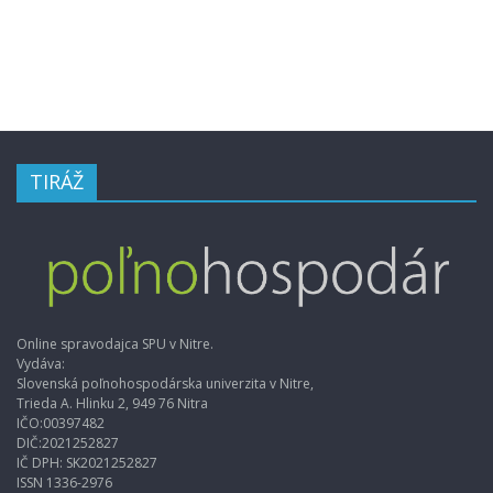
TIRÁŽ
Online spravodajca SPU v Nitre.
Vydáva:
Slovenská poľnohospodárska univerzita v Nitre,
Trieda A. Hlinku 2, 949 76 Nitra
IČO:00397482
DIČ:2021252827
IČ DPH: SK2021252827
ISSN 1336-2976