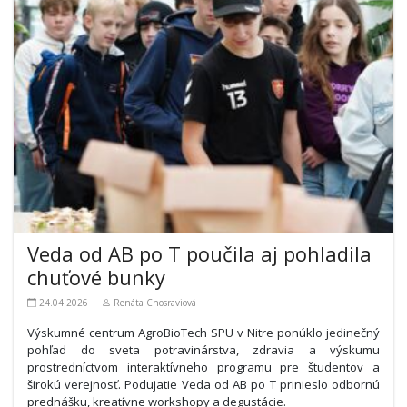
Veda od AB po T poučila aj pohladila
chuťové bunky
24.04.2026
Renáta Chosraviová
Výskumné centrum AgroBioTech SPU v Nitre ponúklo jedinečný
pohľad do sveta potravinárstva, zdravia a výskumu
prostredníctvom interaktívneho programu pre študentov a
širokú verejnosť. Podujatie Veda od AB po T prinieslo odbornú
prednášku, kreatívne workshopy a degustácie.