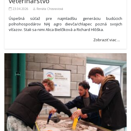
veterinárstvo
23.04.2026
Renáta Chosraviová
Úspešná súťaž pre najmladšiu generáciu budúcich
poľnohospodárov NAJ agro dievča/chlapec pozná svojich
víťazov. Stali sa nimi Alica Bielčíková a Richard Hlôška.
Zobraziť viac ...