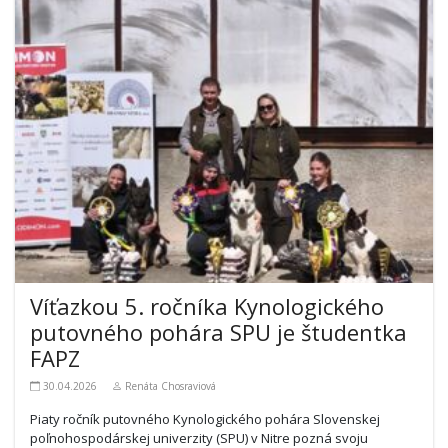
Víťazkou 5. ročníka Kynologického
putovného pohára SPU je študentka
FAPZ
30.04.2026
Renáta Chosraviová
Piaty ročník putovného Kynologického pohára Slovenskej
poľnohospodárskej univerzity (SPU) v Nitre pozná svoju