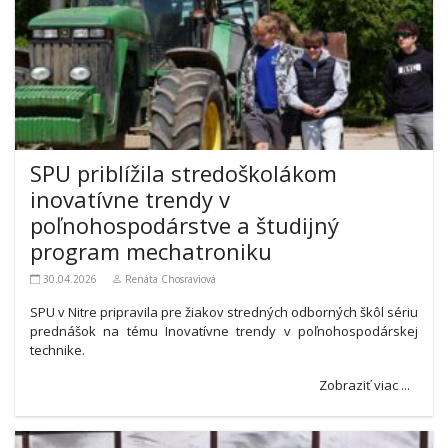
SPU priblížila stredoškolákom
inovatívne trendy v
poľnohospodárstve a študijný
program mechatroniku
30.04.2026
Renáta Chosraviová
SPU v Nitre pripravila pre žiakov stredných odborných škôl sériu
prednášok na tému Inovatívne trendy v poľnohospodárskej
technike.
Zobraziť viac ...