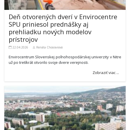
Deň otvorených dverí v Envirocentre
SPU priniesol prednášky aj
prehliadku nových modelov
prístrojov
22.04.2026
Renáta Chosraviová
Envirocentrum Slovenskej poľnohospodárskej univerzity v Nitre
už po tretíkrát otvorilo svoje dvere verejnosti.
Zobraziť viac ...