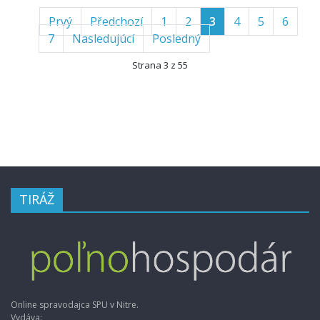
Prvý
Předchozí
1
2
3
4
5
6
7
Nasledujúcí
Posledný
Strana 3 z 55
TIRÁŽ
Online spravodajca SPU v Nitre.
Vydáva: