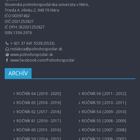
Slovenská poľnohospodárska univerzita v Nitre,
Trieda A. Hlinku 2, 949 76 Nitra
IČO:00397482
DIČ:2021252827
IČ DPH: SK2021252827
ISSN 1336-2976
+ 421 37 641 5538 (5533)
redakcia@polnohospodar.sk
www.polnohospodar.sk
www.facebook.com/Polnohospodar
ARCHÍV
ROČNÍK 64 |2019 - 2020|
ROČNÍK 56 |2011 - 2012|
ROČNÍK 63 |2018 - 2019|
ROČNÍK 55 |2010 - 2011|
ROČNÍK 62 |2017 - 2018|
ROČNÍK 54 |2009 - 2010|
ROČNÍK 61 |2016 - 2017|
ROČNÍK 53 |2008 - 2009|
ROČNÍK 60 |2015 - 2016|
ROČNÍK 52 |2007 - 2008|
ROČNÍK 59 |2014 - 2015|
ROČNÍK 51 |2006 - 2007|