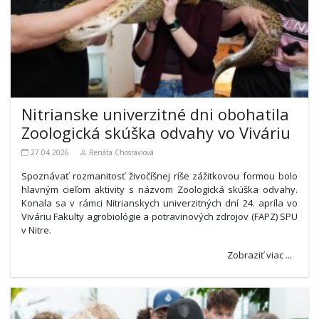
Nitrianske univerzitné dni obohatila
Zoologická skúška odvahy vo Viváriu
27.04.2026
Renáta Chosraviová
Spoznávať rozmanitosť živočíšnej ríše zážitkovou formou bolo
hlavným cieľom aktivity s názvom Zoologická skúška odvahy.
Konala sa v rámci Nitrianskych univerzitných dní 24. apríla vo
Viváriu Fakulty agrobiológie a potravinových zdrojov (FAPZ) SPU
v Nitre.
Zobraziť viac ...