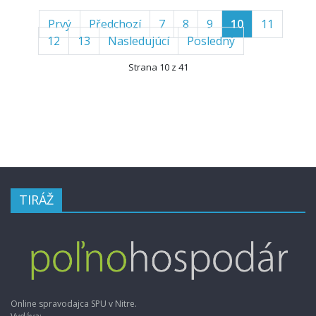
Prvý
Předchozí
7
8
9
10
11
12
13
Nasledujúcí
Posledný
Strana 10 z 41
TIRÁŽ
Online spravodajca SPU v Nitre.