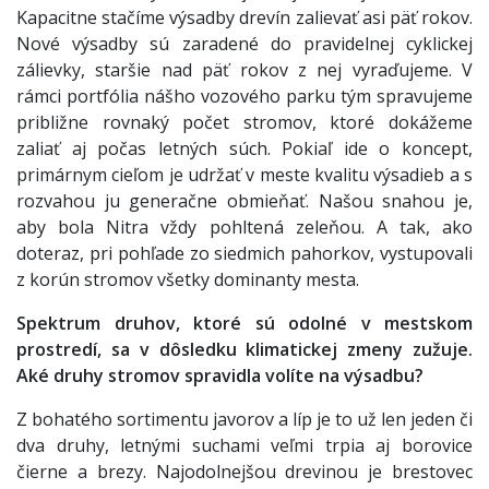
Kapacitne stačíme výsadby drevín zalievať asi päť rokov.
Nové výsadby sú zaradené do pravidelnej cyklickej
zálievky, staršie nad päť rokov z nej vyraďujeme. V
rámci portfólia nášho vozového parku tým spravujeme
približne rovnaký počet stromov, ktoré dokážeme
zaliať aj počas letných súch. Pokiaľ ide o koncept,
primárnym cieľom je udržať v meste kvalitu výsadieb a s
rozvahou ju generačne obmieňať. Našou snahou je,
aby bola Nitra vždy pohltená zeleňou. A tak, ako
doteraz, pri pohľade zo siedmich pahorkov, vystupovali
z korún stromov všetky dominanty mesta.
Spektrum druhov, ktoré sú odolné v mestskom
prostredí, sa v dôsledku klimatickej zmeny zužuje.
Aké druhy stromov spravidla volíte na výsadbu?
Z bohatého sortimentu javorov a líp je to už len jeden či
dva druhy, letnými suchami veľmi trpia aj borovice
čierne a brezy. Najodolnejšou drevinou je brestovec