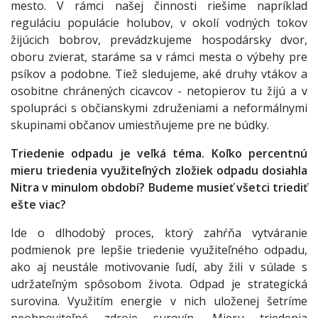
mesto. V rámci našej činnosti riešime napríklad
reguláciu populácie holubov, v okolí vodných tokov
žijúcich bobrov, prevádzkujeme hospodársky dvor,
oboru zvierat, staráme sa v rámci mesta o výbehy pre
psíkov a podobne. Tiež sledujeme, aké druhy vtákov a
osobitne chránených cicavcov - netopierov tu žijú a v
spolupráci s občianskymi združeniami a neformálnymi
skupinami občanov umiestňujeme pre ne búdky.
Triedenie odpadu je veľká téma. Koľko percentnú
mieru triedenia využiteľných zložiek odpadu dosiahla
Nitra v minulom období? Budeme musieť všetci triediť
ešte viac?
Ide o dlhodobý proces, ktorý zahŕňa vytváranie
podmienok pre lepšie triedenie využiteľného odpadu,
ako aj neustále motivovanie ľudí, aby žili v súlade s
udržateľným spôsobom života. Odpad je strategická
surovina. Využitím energie v nich uloženej šetríme
neobnoviteľné zdroje surovín. Mieru triedenia