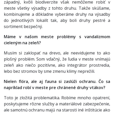
západný, kvôli biodiverzite však nemôžeme robiť v
meste všetky výsadby z tohto druhu. Takže skúšame,
kombinujeme a dôkladne vyberáme druhy na výsadby
do jednotlivých lokalít tak, aby boli druhy pestré a
sortiment bezpečný.
Máme v našom meste problémy s vandalizmom
cieleným na zeleň?
Musím si zaklopať na drevo, ale neevidujeme to ako
plošný problém. Som vďačný, že ľudia v meste vnímajú
zeleň ako niečo pozitívne, ako integrátor prostredia,
lebo bez stromov by sme zmenu klímy neprežili.
Nielen flóra, ale aj fauna si zaslúži ochranu. Čo sa
napríklad robí v meste pre chránené druhy vtákov?
Toto je zložitá problematika. Robíme mnoho opatrení,
poskytujeme rôzne služby a materiálové zabezpečenie,
ale samotnú ochranu majú na starosti iné inštitúcie ako