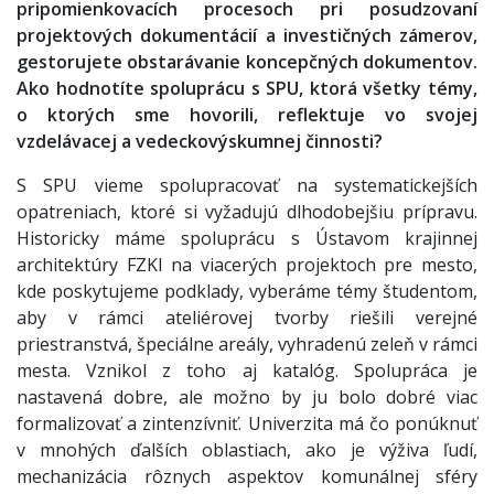
pripomienkovacích procesoch pri posudzovaní
projektových dokumentácií a investičných zámerov,
gestorujete obstarávanie koncepčných dokumentov.
Ako hodnotíte spoluprácu s SPU, ktorá všetky témy,
o ktorých sme hovorili, reflektuje vo svojej
vzdelávacej a vedeckovýskumnej činnosti?
S SPU vieme spolupracovať na systematickejších
opatreniach, ktoré si vyžadujú dlhodobejšiu prípravu.
Historicky máme spoluprácu s Ústavom krajinnej
architektúry FZKI na viacerých projektoch pre mesto,
kde poskytujeme podklady, vyberáme témy študentom,
aby v rámci ateliérovej tvorby riešili verejné
priestranstvá, špeciálne areály, vyhradenú zeleň v rámci
mesta. Vznikol z toho aj katalóg. Spolupráca je
nastavená dobre, ale možno by ju bolo dobré viac
formalizovať a zintenzívniť. Univerzita má čo ponúknuť
v mnohých ďalších oblastiach, ako je výživa ľudí,
mechanizácia rôznych aspektov komunálnej sféry