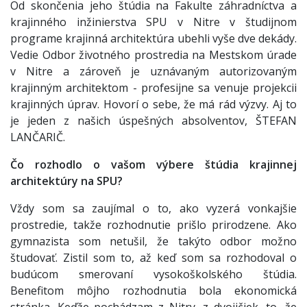
Od skončenia jeho štúdia na Fakulte záhradníctva a
krajinného inžinierstva SPU v Nitre v študijnom
programe krajinná architektúra ubehli vyše dve dekády.
Vedie Odbor životného prostredia na Mestskom úrade
v Nitre a zároveň je uznávaným autorizovaným
krajinným architektom - profesijne sa venuje projekcii
krajinných úprav. Hovorí o sebe, že má rád výzvy. Aj to
je jeden z našich úspešných absolventov, ŠTEFAN
LANČARIČ.
Čo rozhodlo o vašom výbere štúdia krajinnej
architektúry na SPU?
Vždy som sa zaujímal o to, ako vyzerá vonkajšie
prostredie, takže rozhodnutie prišlo prirodzene. Ako
gymnazista som netušil, že takýto odbor možno
študovať. Zistil som to, až keď som sa rozhodoval o
budúcom smerovaní vysokoškolského štúdia.
Benefitom môjho rozhodnutia bola ekonomická
stránka. Keďže pochádzam z Nitry, z dvojičiek, to, že