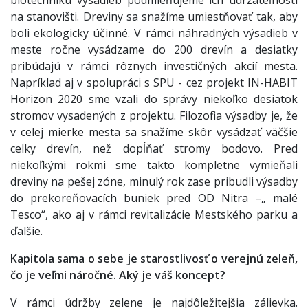
na stanovišti. Dreviny sa snažíme umiestňovať tak, aby
boli ekologicky účinné. V rámci náhradných výsadieb v
meste ročne vysádzame do 200 drevín a desiatky
pribúdajú v rámci rôznych investičných akcií mesta.
Napríklad aj v spolupráci s SPU - cez projekt IN-HABIT
Horizon 2020 sme vzali do správy niekoľko desiatok
stromov vysadených z projektu. Filozofia výsadby je, že
v celej mierke mesta sa snažíme skôr vysádzať väčšie
celky drevín, než dopĺňať stromy bodovo. Pred
niekoľkými rokmi sme takto kompletne vymieňali
dreviny na pešej zóne, minulý rok zase pribudli výsadby
do prekoreňovacích buniek pred OD Nitra –„ malé
Tesco“, ako aj v rámci revitalizácie Mestského parku a
ďalšie.
Kapitola sama o sebe je starostlivosť o verejnú zeleň,
čo je veľmi náročné. Aký je váš koncept?
V rámci údržby zelene je najdôležitejšia zálievka.