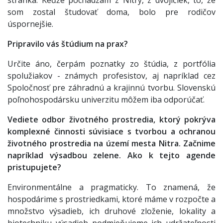
som zostal študovať doma, bolo pre rodičov
úspornejšie.
Pripravilo vás štúdium na prax?
Určite áno, čerpám poznatky zo štúdia, z portfólia
spolužiakov - známych profesistov, aj napríklad cez
Spoločnosť pre záhradnú a krajinnú tvorbu. Slovenskú
poľnohospodársku univerzitu môžem iba odporúčať.
Vediete odbor životného prostredia, ktorý pokrýva
komplexné činnosti súvisiace s tvorbou a ochranou
životného prostredia na území mesta Nitra. Začnime
napríklad výsadbou zelene. Ako k
tejto agende
pristupujete?
Environmentálne a pragmaticky. To znamená, že
hospodárime s prostriedkami, ktoré máme v rozpočte a
množstvo výsadieb, ich druhové zloženie, lokality a
biotechniku výsadieb podmieňujeme ich udržateľnosti