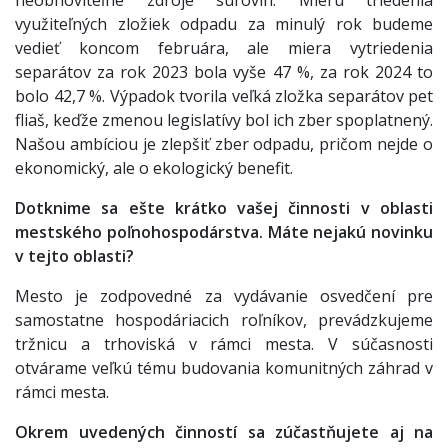
využiteľných zložiek odpadu za minulý rok budeme
vedieť koncom februára, ale miera vytriedenia
separátov za rok 2023 bola vyše 47 %, za rok 2024 to
bolo 42,7 %. Výpadok tvorila veľká zložka separátov pet
fliaš, keďže zmenou legislatívy bol ich zber spoplatnený.
Našou ambíciou je zlepšiť zber odpadu, pričom nejde o
ekonomický, ale o ekologický benefit.
Dotknime sa ešte krátko vašej činnosti v oblasti
mestského poľnohospodárstva. Máte nejakú novinku
v tejto oblasti?
Mesto je zodpovedné za vydávanie osvedčení pre
samostatne hospodáriacich roľníkov, prevádzkujeme
tržnicu a trhoviská v rámci mesta. V súčasnosti
otvárame veľkú tému budovania komunitných záhrad v
rámci mesta.
Okrem uvedených činností sa zúčastňujete aj na