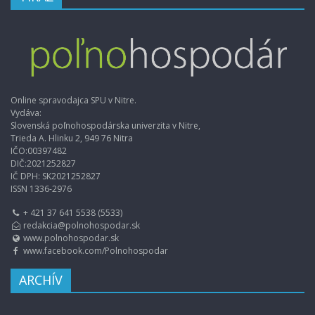
Online spravodajca SPU v Nitre.
Vydáva:
Slovenská poľnohospodárska univerzita v Nitre,
Trieda A. Hlinku 2, 949 76 Nitra
IČO:00397482
DIČ:2021252827
IČ DPH: SK2021252827
ISSN 1336-2976
+ 421 37 641 5538 (5533)
redakcia@polnohospodar.sk
www.polnohospodar.sk
www.facebook.com/Polnohospodar
ARCHÍV