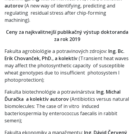
autorov
(A new way of identifying, predicting and
regulating residual stress after chip-forming
machining).
Ceny za najkvalitnejší publikačný výstup doktoranda
za rok 2019
Fakulta agrobiológie a potravinových zdrojov:
Ing. Bc.
Erik Chovanček, PhD., a kolektív
(Transient heat waves
may affect the photosynthetic capacity of susceptible
wheat genotypes due to insufficient photosystem I
photoprotection);
Fakulta biotechnológie a potravinárstva:
Ing. Michal
Ďuračka a kolektív autorov
(Antibiotics versus natural
biomolecules: The case of in vitro induced
bacteriospermia by enterococcus faecalis in rabbit
semen)
;
Fakulta ekonomiky a manažmentu
: Ing. Dávid Červený