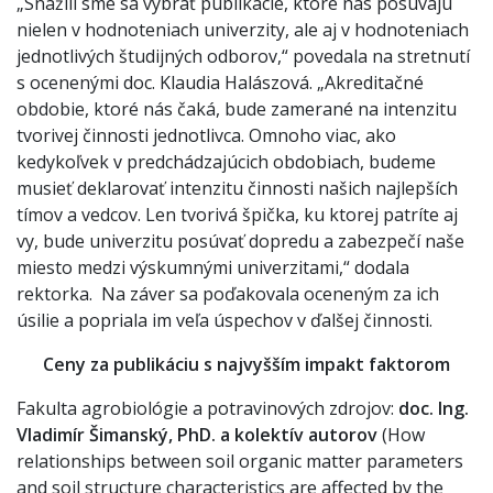
„Snažili sme sa vybrať publikácie, ktoré nás posúvajú
nielen v hodnoteniach univerzity, ale aj v hodnoteniach
jednotlivých študijných odborov,“ povedala na stretnutí
s ocenenými doc. Klaudia Halászová. „Akreditačné
obdobie, ktoré nás čaká, bude zamerané na intenzitu
tvorivej činnosti jednotlivca. Omnoho viac, ako
kedykoľvek v predchádzajúcich obdobiach, budeme
musieť deklarovať intenzitu činnosti našich najlepších
tímov a vedcov. Len tvorivá špička, ku ktorej patríte aj
vy, bude univerzitu posúvať dopredu a zabezpečí naše
miesto medzi výskumnými univerzitami,“ dodala
rektorka. Na záver sa poďakovala oceneným za ich
úsilie a popriala im veľa úspechov v ďalšej činnosti.
Ceny za publikáciu s najvyšším impakt faktorom
Fakulta agrobiológie a potravinových zdrojov:
doc. Ing.
Vladimír Šimanský, PhD. a kolektív autorov
(How
relationships between soil organic matter parameters
and soil structure characteristics are affected by the