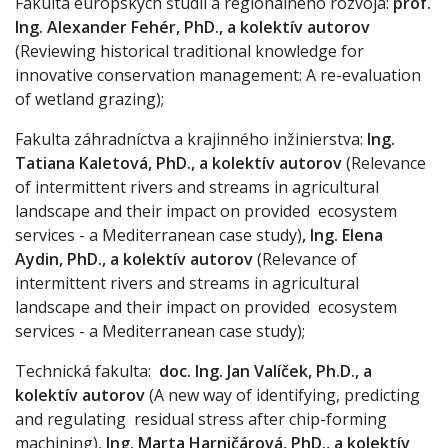
Fakulta európskych štúdií a regionálneho rozvoja:
prof.
Ing. Alexander Fehér, PhD., a kolektív autorov
(Reviewing historical traditional knowledge for
innovative conservation management: A re-evaluation
of wetland grazing);
Fakulta záhradníctva a krajinného inžinierstva:
Ing.
Tatiana Kaletová, PhD., a kolektív autorov
(Relevance
of intermittent rivers and streams in agricultural
landscape and their impact on provided ecosystem
services - a Mediterranean case study)
, Ing. Elena
Aydin, PhD., a kolektív autorov
(Relevance of
intermittent rivers and streams in agricultural
landscape and their impact on provided ecosystem
services - a Mediterranean case study);
Technická fakulta:
doc. Ing. Jan Valíček, Ph.D., a
kolektív autorov
(A new way of identifying, predicting
and regulating residual stress after chip-forming
machining),
Ing. Marta Harničárová, PhD., a kolektív