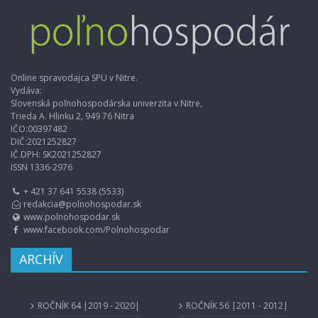
Online spravodajca SPU v Nitre.
Vydáva:
Slovenská poľnohospodárska univerzita v Nitre,
Trieda A. Hlinku 2, 949 76 Nitra
IČO:00397482
DIČ:2021252827
IČ DPH: SK2021252827
ISSN 1336-2976
+ 421 37 641 5538 (5533)
redakcia@polnohospodar.sk
www.polnohospodar.sk
www.facebook.com/Polnohospodar
ARCHÍV
ROČNÍK 64 |2019 - 2020|
ROČNÍK 56 |2011 - 2012|