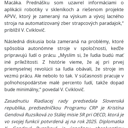
Macáka. Prednášku som uzavrel informáciami o
aplikácii robotiky v skleníkoch a riešenom projekte
APVV, ktorý je zameraný na výskum a vývoj lacného
stroja na automatizovaný zber strapcových paradajok,“
priblížil V. Cviklovič.
Následná diskusia bola zameraná na problémy, ktoré
spôsobia autonómne stroje v spoločnosti, keďže
pripravujú ľudí o prácu. „Myslím si, že ľudia budú mať
iné príležitosti. Z histórie vieme, že aj pri prvej
priemyselnej revolúcii sa ľudia obávali, že stroje im
vezmú prácu. Ale nebolo to tak. V súčasnosti pracuje v
poľnohospodárstve malé percento ľudí, takže dopad
bude minimálny,“ povedal V. Cviklovič.
Zasadnutiu Riadiacej rady predsedala Slovenská
republika, predsedníčkou Programu CRP je Kristína
Gendová Ruzsíková zo Stálej misie SR pri OECD, ktorá je
vo svojej funkcii potvrdená aj na rok 2025. Diplomatka