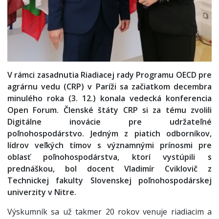
V rámci zasadnutia Riadiacej rady Programu OECD pre
agrárnu vedu (CRP) v Paríži sa začiatkom decembra
minulého roka (3. 12.) konala vedecká konferencia
Open Forum. Členské štáty CRP si za tému zvolili
Digitálne inovácie pre udržateľné
poľnohospodárstvo. Jedným z piatich odborníkov,
lídrov veľkých tímov s významnými prínosmi pre
oblasť poľnohospodárstva, ktorí vystúpili s
prednáškou, bol docent Vladimír Cviklovič z
Technickej fakulty Slovenskej poľnohospodárskej
univerzity v Nitre.
Výskumník sa už takmer 20 rokov venuje riadiacim a