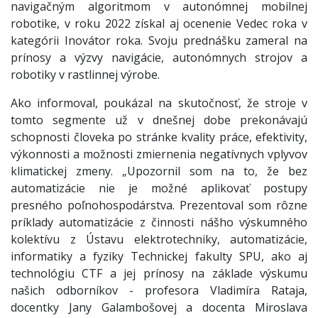
navigačným algoritmom v autonómnej mobilnej
robotike, v roku 2022 získal aj ocenenie Vedec roka v
kategórii Inovátor roka. Svoju prednášku zameral na
prínosy a výzvy navigácie, autonómnych strojov a
robotiky v rastlinnej výrobe.
Ako informoval, poukázal na skutočnosť, že stroje v
tomto segmente už v dnešnej dobe prekonávajú
schopnosti človeka po stránke kvality práce, efektivity,
výkonnosti a možnosti zmiernenia negatívnych vplyvov
klimatickej zmeny. „Upozornil som na to, že bez
automatizácie nie je možné aplikovať postupy
presného poľnohospodárstva. Prezentoval som rôzne
príklady automatizácie z činnosti nášho výskumného
kolektívu z Ústavu elektrotechniky, automatizácie,
informatiky a fyziky Technickej fakulty SPU, ako aj
technológiu CTF a jej prínosy na základe výskumu
našich odborníkov - profesora Vladimíra Rataja,
docentky Jany Galambošovej a docenta Miroslava