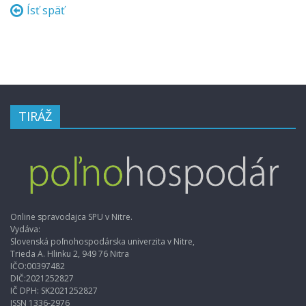
Ísť späť
TIRÁŽ
Online spravodajca SPU v Nitre.
Vydáva:
Slovenská poľnohospodárska univerzita v Nitre,
Trieda A. Hlinku 2, 949 76 Nitra
IČO:00397482
DIČ:2021252827
IČ DPH: SK2021252827
ISSN 1336-2976