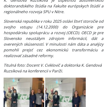
K. Gendová Ruzsíková je úspešnou absolventkou
doktorandského štúdia na Fakulte európskych štúdií a
regionálneho rozvoja SPU v Nitre.
Slovenská republika v roku 2025 oslávi štvrť storočie od
svojho vstupu (14.12.2000) do Organizácie pre
hospodársku spoluprácu a rozvoj (OECD). OECD je pre
Slovensko neustálym zdrojom informácií, dát a
overených skúseností. V minulosti nám dáta a analýzy
pomohli prejsť cez ekonomickú transformáciu a
realizovať zásadné reformy.
Titulná foto: Docent V. Cviklovič a doktorka K. Gendová
Ruzsíková na konferencii v Paríži.