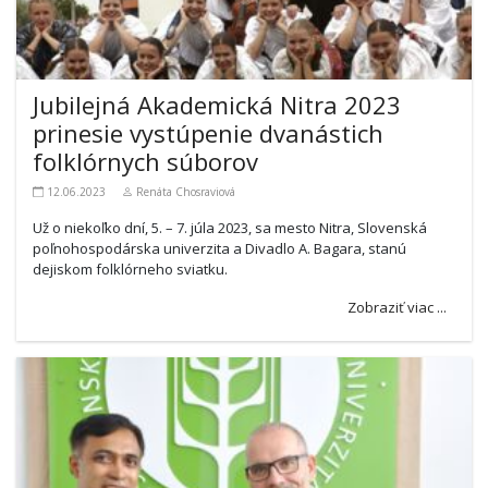
Jubilejná Akademická Nitra 2023
prinesie vystúpenie dvanástich
folklórnych súborov
12.06.2023
Renáta Chosraviová
Už o niekoľko dní, 5. – 7. júla 2023, sa mesto Nitra, Slovenská
poľnohospodárska univerzita a Divadlo A. Bagara, stanú
dejiskom folklórneho sviatku.
Zobraziť viac ...