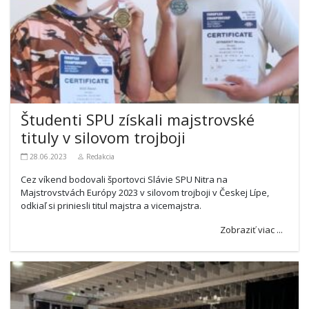
Študenti SPU získali majstrovské
tituly v silovom trojboji
28.06.2023
Redakcia
Cez víkend bodovali športovci Slávie SPU Nitra na
Majstrovstvách Európy 2023 v silovom trojboji v Českej Lípe,
odkiaľ si priniesli titul majstra a vicemajstra.
Zobraziť viac ...