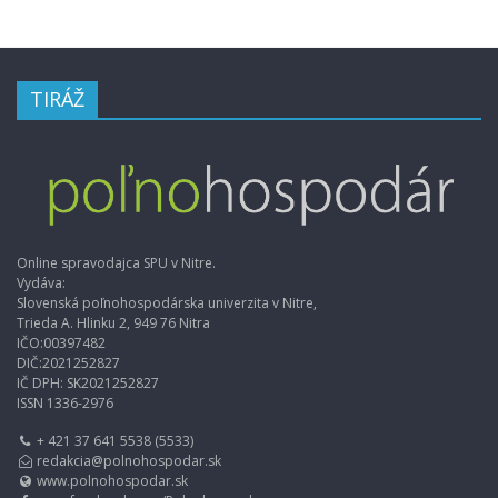
TIRÁŽ
Online spravodajca SPU v Nitre.
Vydáva:
Slovenská poľnohospodárska univerzita v Nitre,
Trieda A. Hlinku 2, 949 76 Nitra
IČO:00397482
DIČ:2021252827
IČ DPH: SK2021252827
ISSN 1336-2976
+ 421 37 641 5538 (5533)
redakcia@polnohospodar.sk
www.polnohospodar.sk