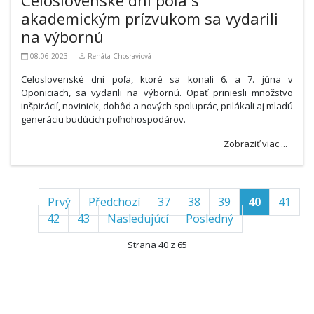
akademickým prízvukom sa vydarili
na výbornú
08.06.2023
Renáta Chosraviová
Celoslovenské dni poľa, ktoré sa konali 6. a 7. júna v
Oponiciach, sa vydarili na výbornú. Opäť priniesli množstvo
inšpirácií, noviniek, dohôd a nových spoluprác, prilákali aj mladú
generáciu budúcich poľnohospodárov.
Zobraziť viac ...
Prvý
Předchozí
37
38
39
40
41
42
43
Nasledujúcí
Posledný
Strana 40 z 65