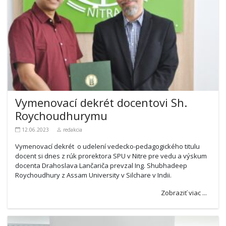
Vymenovací dekrét docentovi Sh.
Roychoudhurymu
12.06.2023
redakcia
Vymenovací dekrét o udelení vedecko-pedagogického titulu
docent si dnes z rúk prorektora SPU v Nitre pre vedu a výskum
docenta Drahoslava Lančariča prevzal Ing. Shubhadeep
Roychoudhury z Assam University v Silchare v Indii.
Zobraziť viac ...