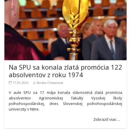
Na SPU sa konala zlatá promócia 122
absolventov z roku 1974
17.05.2024
Renáta Chosraviová
V aule SPU sa 17. mája konala slávnostná zlatá promócia
absolventov Agronomickej fakulty Vysokej školy
poľnohospodárskej, dnes Slovenskej poľnohospodárskej
univerzity v Nitre.
Zobraziť viac ...