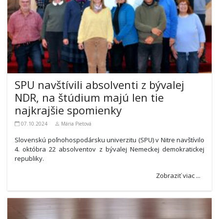
SPU navštívili absolventi z bývalej
NDR, na štúdium majú len tie
najkrajšie spomienky
07.10.2024
Mária Pietová
Slovenskú poľnohospodársku univerzitu (SPU) v Nitre navštívilo
4. októbra 22 absolventov z bývalej Nemeckej demokratickej
republiky.
Zobraziť viac ...