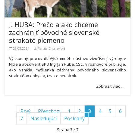
J. HUBA: Prečo a ako chceme
zachrániť pôvodné slovenské
strakaté plemeno
29.03.2024
Renáta Chosraviová
Výskumný pracovník Výskumného ústavu živočíšnej výroby v
Nitre a absolvent SPU Ing. Ján Huba, CSc., v rozhovore približuje,
ako vznikla myšlienka záchrany pôvodného slovenského
strakatého dobytka, tzv. cementárok.
Zobraziť viac ...
Prvý
Předchozí
1
2
3
4
5
6
7
Nasledujúcí
Posledný
Strana 3 z 7