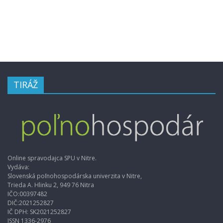
TIRÁŽ
Online spravodajca SPU v Nitre.
Vydáva:
Slovenská poľnohospodárska univerzita v Nitre,
Trieda A. Hlinku 2, 949 76 Nitra
IČO:00397482
DIČ:2021252827
IČ DPH: SK2021252827
ISSN 1336-2976