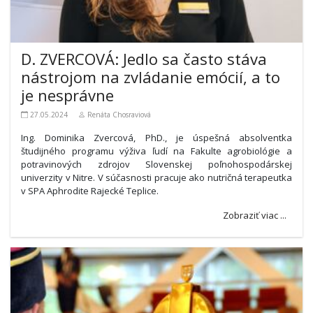
D. ZVERCOVÁ: Jedlo sa často stáva
nástrojom na zvládanie emócií, a to
je nesprávne
27.05.2024
Renáta Chosraviová
Ing. Dominika Zvercová, PhD., je úspešná absolventka
študijného programu výživa ľudí na Fakulte agrobiológie a
potravinových zdrojov Slovenskej poľnohospodárskej
univerzity v Nitre. V súčasnosti pracuje ako nutričná terapeutka
v SPA Aphrodite Rajecké Teplice.
Zobraziť viac ...